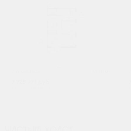
2
2-комнатная
59.58 м
7 728 777
руб.
В ипотеку от 25 482 руб./мес.
В
Предчистовая отделка
Мастер-спальня
ЧИСТЫЙ ХОЛСТ