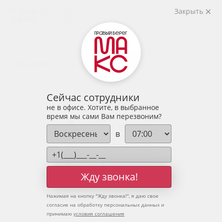
2
2-комнатная
66.42 м
Закрыть
8 349 990 руб.
Ипотека
от 27 530 руб.
Предчистовая отделка
6 человек
смотрели эту квартиру за 24 часа
Сейчас сотрудники
не в офисе. Хотите, в выбранное
время мы сами Вам перезвоним?
в
Жду звонка!
Нажимая на кнопку "
Жду звонка!
", я даю свое
согласие на обработку персональных данных и
принимаю
условия соглашения