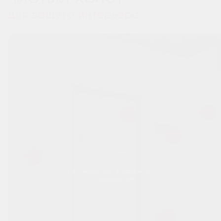
для вашего интерьера
Перемещайтесь вправо-влево
по изображению