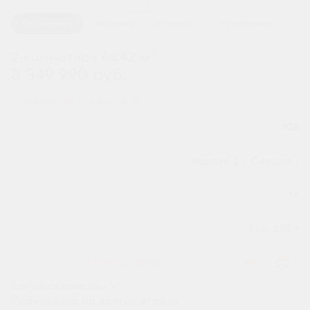
1 / 2
Планировка
На этаже
В корпусе
На генплане
2
2-комнатная 66.42 м
8 349 990 руб.
Ипотека
от 27 530 руб.
Номер квартиры
103
Секция
Корпус 2 - Секция 1
Этаж
14
Сдача
4 кв. 2029
Заказать звонок
Все характеристики
Планировка на других этажах