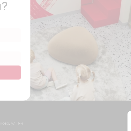
ы?
ово, ул. 1-й