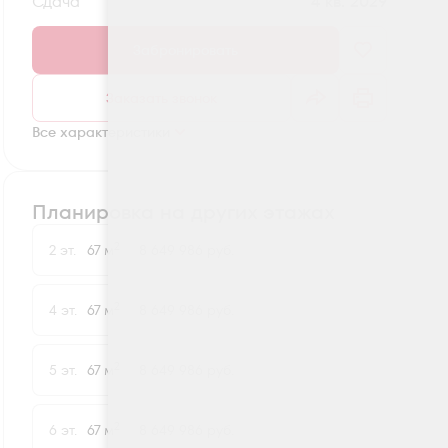
Сдача
4 кв. 2029
Забронировать
Заказать звонок
Все характеристики
Планировка на других этажах
2
2 эт.
67 м
8 649 986 руб.
2
4 эт.
67 м
8 649 986 руб.
2
5 эт.
67 м
8 649 986 руб.
2
6 эт.
67 м
8 649 986 руб.