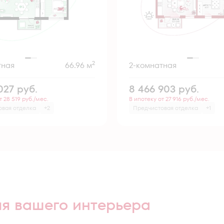
2
тная
66.96 м
2-комнатная
 027
руб.
8 466 903
руб.
т 28 519 руб./мес.
В ипотеку от 27 916 руб./мес.
овая отделка
+2
Предчистовая отделка
+1
ля вашего интерьера