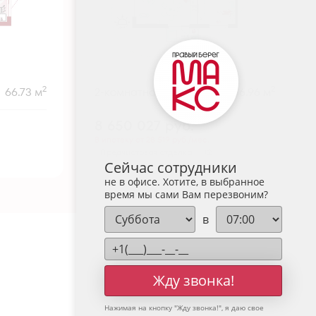
2
2
66.73 м
2-комнатная
66.96 м
8 650 027
руб.
В ипотеку от 28 519 руб./мес.
Предчистовая отделка
+2
Сейчас сотрудники
не в офисе. Хотите, в выбранное
время мы сами Вам перезвоним?
в
Жду звонка!
Нажимая на кнопку "
Жду звонка!
", я даю свое