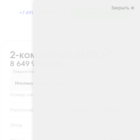
Закрыть
+7 491 230-03-03
Выбрать квартиру
Забронировать
2
2-комнатная 67.05 м
8 649 986 руб.
Предчистовая отделка
Ипотека
от 28 519 руб.
Номер квартиры
19
Секция
Корпус 1 - Секция 1
Этаж
3