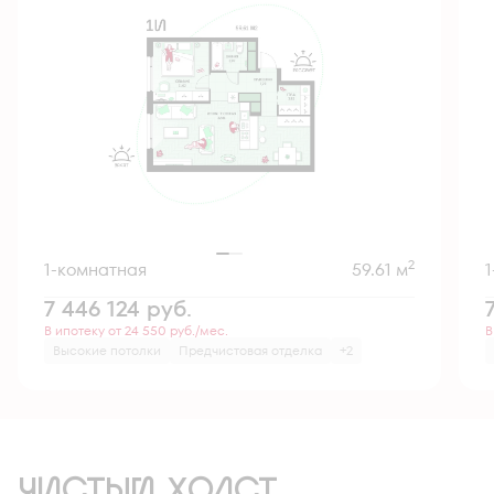
2
1-комнатная
59.61 м
7 446 124
руб.
В ипотеку от 24 550 руб./мес.
В
Высокие потолки
Предчистовая отделка
+2
ЧИСТЫЙ ХОЛСТ