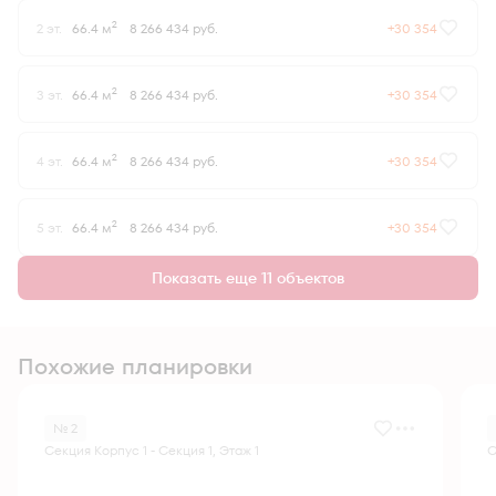
2
2 эт.
66.4 м
8 266 434 руб.
+30 354
2
3 эт.
66.4 м
8 266 434 руб.
+30 354
2
4 эт.
66.4 м
8 266 434 руб.
+30 354
2
5 эт.
66.4 м
8 266 434 руб.
+30 354
Показать еще 11 объектов
Похожие планировки
№ 2
Секция Корпус 1 - Секция 1, Этаж 1
С