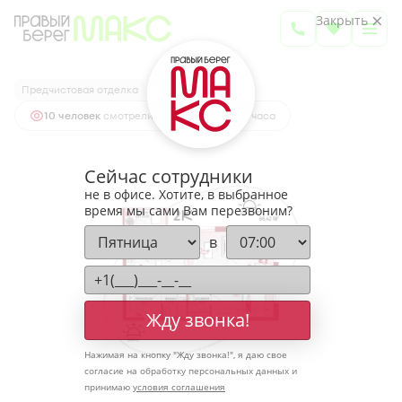
2
2-комнатная
66.42 м
Закрыть
8 236 080 руб.
Ипотека
от 27 155 руб.
Предчистовая отделка
10 человек
смотрели эту квартиру за 24 часа
Сейчас сотрудники
не в офисе. Хотите, в выбранное
время мы сами Вам перезвоним?
в
Жду звонка!
Нажимая на кнопку "
Жду звонка!
", я даю свое
согласие на обработку персональных данных и
принимаю
условия соглашения