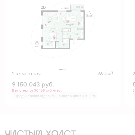
2
2-комнатная
69.4 м
9 150 043
руб.
В ипотеку от 30 168 руб./мес.
В
Предчистовая отделка
Мастер-спальня
+1
ЧИСТЫЙ ХОЛСТ