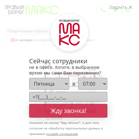
2
2-комнатная
66.73 м
Закрыть
8 466 903 руб.
Ипотека
от 27 916 руб.
Предчистовая отделка
6 человек
смотрели эту квартиру за 24 часа
Сейчас сотрудники
не в офисе. Хотите, в выбранное
время мы сами Вам перезвоним?
в
Жду звонка!
Нажимая на кнопку "
Жду звонка!
", я даю свое
согласие на обработку персональных данных и
принимаю
условия соглашения