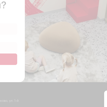
ы?
ово, ул. 1-й