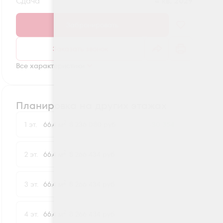
Сдача
4 кв. 2029
Забронировать
Заказать звонок
Все характеристики
Планировка на других этажах
2
1 эт.
66.4 м
8 236 080 руб.
-30 354
2
2 эт.
66.4 м
8 266 434 руб.
2
3 эт.
66.4 м
8 266 434 руб.
2
4 эт.
66.4 м
8 266 434 руб.