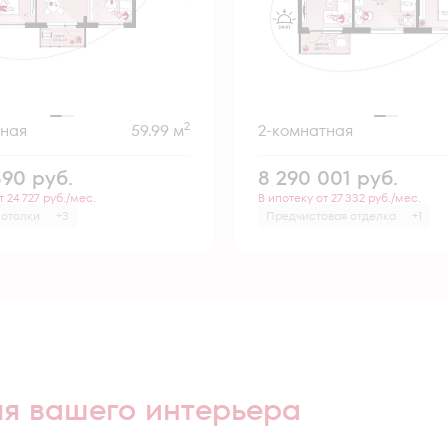
2
тная
59.99 м
2-комнатная
890
руб.
8 290 001
руб.
т 24 727 руб./мес.
В ипотеку от 27 332 руб./мес.
потолки
+3
Предчистовая отделка
+1
ля вашего интерьера