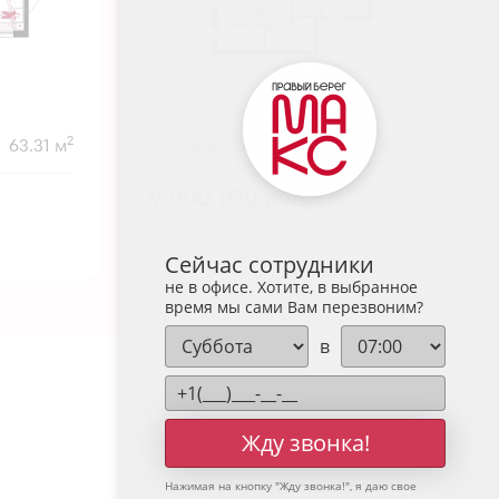
2
2
63.31 м
2-комнатная
69.4 м
9 000 070
руб.
В ипотеку от 29 673 руб./мес.
Предчистовая отделка
+2
Сейчас сотрудники
не в офисе. Хотите, в выбранное
время мы сами Вам перезвоним?
в
Жду звонка!
Нажимая на кнопку "
Жду звонка!
", я даю свое