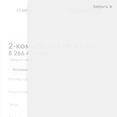
Закрыть
+7 491 230-03-03
Выбрать квартиру
Забронировать
2
2-комнатная 66.42 м
8 266 434 руб.
Предчистовая отделка
Ипотека
от 27 255 руб.
Номер квартиры
55
Секция
Корпус 2 - Секция 1
Этаж
8