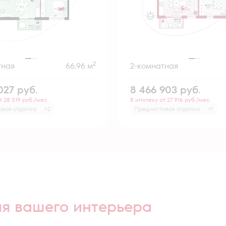
2
тная
66.96 м
2-комнатная
 027
руб.
8 466 903
руб.
т 28 519 руб./мес.
В ипотеку от 27 916 руб./мес.
овая отделка
+2
Предчистовая отделка
+1
ля вашего интерьера