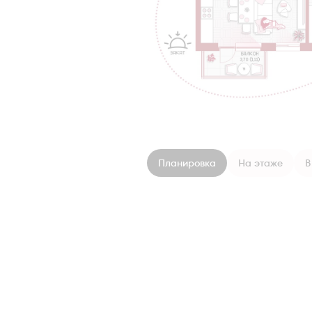
Планировка
На этаже
В