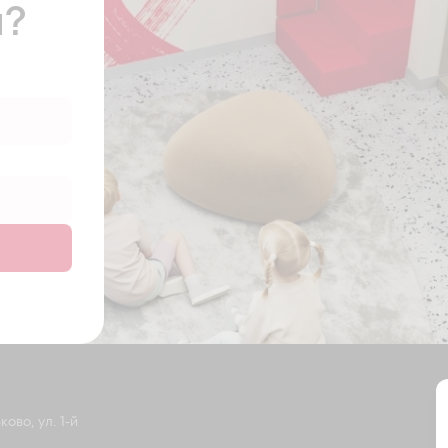
ы?
ово, ул. 1-й