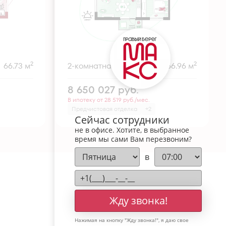
2
2
66.73 м
2-комнатная
66.96 м
8 650 027
руб.
В ипотеку от 28 519 руб./мес.
Предчистовая отделка
+2
Сейчас сотрудники
не в офисе. Хотите, в выбранное
время мы сами Вам перезвоним?
в
Жду звонка!
Нажимая на кнопку "
Жду звонка!
", я даю свое