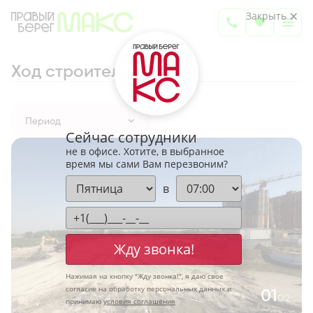
Закрыть
Ход строительства
Период
Сейчас сотрудники
не в офисе. Хотите, в выбранное
время мы сами Вам перезвоним?
в
Жду звонка!
Нажимая на кнопку "
Жду звонка!
", я даю свое
согласие на обработку персональных данных и
01
02
принимаю
условия соглашения