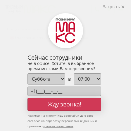
2
2-комнатная
66.42 м
Закрыть
8 266 434 руб.
Ипотека
от 27 255 руб.
Предчистовая отделка
6 человек
смотрели эту квартиру за 24 часа
Сейчас сотрудники
не в офисе. Хотите, в выбранное
время мы сами Вам перезвоним?
в
Жду звонка!
Нажимая на кнопку "
Жду звонка!
", я даю свое
согласие на обработку персональных данных и
принимаю
условия соглашения