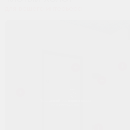
для вашего интерьера
Перемещайтесь вправо-влево
по изображению