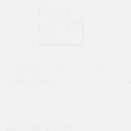
2
1-комнатная
59.61 м
7 446 124
руб.
В ипотеку от 24 550 руб./мес.
В
Высокие потолки
Предчистовая отделка
+2
ЧИСТЫЙ ХОЛСТ