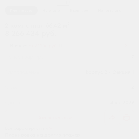
1 / 2
Планировка
На этаже
В корпусе
На генплане
2
2-комнатная 66.42 м
8 266 434 руб.
Ипотека
от 27 255 руб.
Номер квартиры
7
Секция
Корпус 2 - Секция 1
Этаж
2
Сдача
4 кв. 2029
Заказать звонок
Все характеристики
Планировка на других этажах