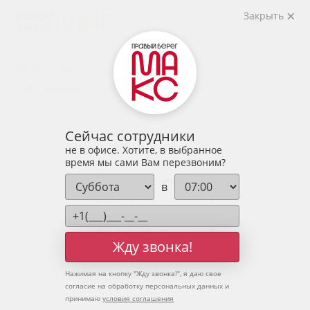
2
2-комнатная
59.43 м
Закрыть
7 550 047 руб.
Ипотека
от 24 893 руб.
Предчистовая отделка
15 человек
смотрели эту квартиру за 24 часа
Сейчас сотрудники
не в офисе. Хотите, в выбранное
время мы сами Вам перезвоним?
в
Жду звонка!
Нажимая на кнопку "
Жду звонка!
", я даю свое
согласие на обработку персональных данных и
принимаю
условия соглашения