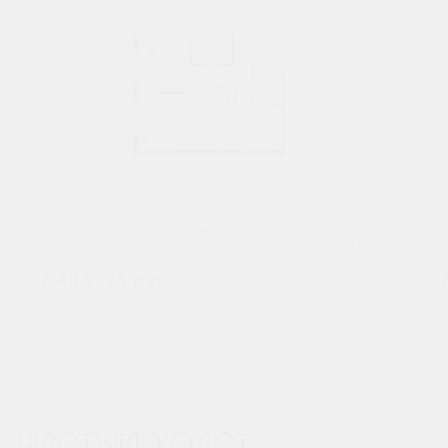
2
1-комнатная
59.61 м
7 446 124
руб.
В ипотеку от 24 550 руб./мес.
В
Высокие потолки
Предчистовая отделка
+2
ЧИСТЫЙ ХОЛСТ