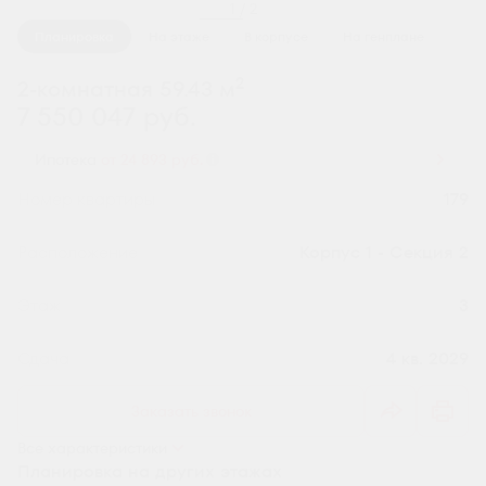
1 / 2
Планировка
На этаже
В корпусе
На генплане
2
2-комнатная 59.43 м
7 550 047 руб.
Ипотека
от 24 893 руб.
Номер квартиры
179
Секция
Корпус 1 - Секция 2
Этаж
3
Сдача
4 кв. 2029
Заказать звонок
Все характеристики
Планировка на других этажах