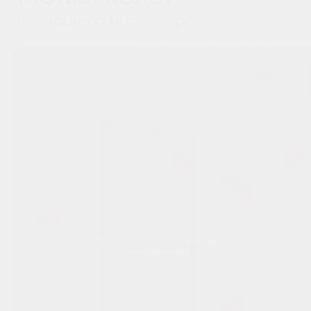
для вашего интерьера
Перемещайтесь вправо-влево
по изображению