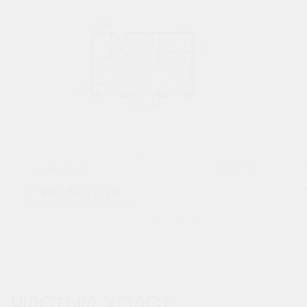
2
1-комнатная
59.99 м
7 499 890
руб.
В ипотеку от 24 727 руб./мес.
В
Высокие потолки
Предчистовая отделка
+2
ЧИСТЫЙ ХОЛСТ