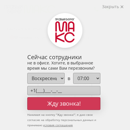
2
2-комнатная
63.31 м
Закрыть
8 290 001 руб.
Ипотека
от 27 332 руб.
Предчистовая отделка
13 человек
смотрели эту квартиру за 24 часа
Сейчас сотрудники
не в офисе. Хотите, в выбранное
время мы сами Вам перезвоним?
в
Жду звонка!
Нажимая на кнопку "
Жду звонка!
", я даю свое
согласие на обработку персональных данных и
принимаю
условия соглашения