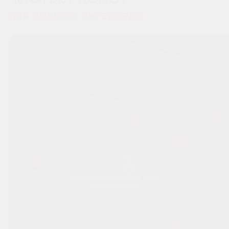
для вашего интерьера
Перемещайтесь вправо-влево
по изображению