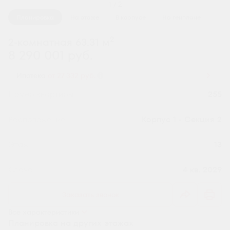
1 / 2
Планировка
На этаже
В корпусе
На генплане
2
2-комнатная 63.31 м
8 290 001 руб.
Ипотека
от 27 332 руб.
Номер квартиры
255
Секция
Корпус 1 - Секция 2
Этаж
13
Сдача
4 кв. 2029
Заказать звонок
Все характеристики
Планировка на других этажах