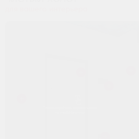
для вашего интерьера
Перемещайтесь вправо-влево
по изображению