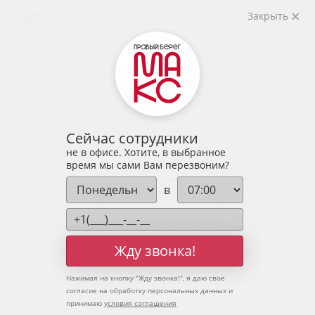
2
2-комнатная
66.42 м
Закрыть
8 349 990 руб.
Ипотека
от 27 530 руб.
Предчистовая отделка
6 человек
смотрели эту квартиру за 24 часа
Сейчас сотрудники
не в офисе. Хотите, в выбранное
время мы сами Вам перезвоним?
в
Жду звонка!
Нажимая на кнопку "
Жду звонка!
", я даю свое
согласие на обработку персональных данных и
принимаю
условия соглашения