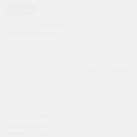
1 / 2
Планировка
На этаже
В корпусе
На генплане
2
2-комнатная 66.42 м
8 349 990 руб.
Ипотека
от 27 530 руб.
Номер квартиры
71
Секция
Корпус 2 - Секция 1
Этаж
10
Сдача
4 кв. 2029
Заказать звонок
Все характеристики
Планировка на других этажах