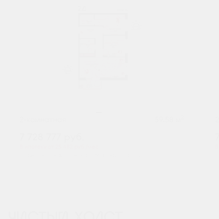
2
2-комнатная
59.58 м
7 728 777
руб.
В ипотеку от 25 482 руб./мес.
В
Предчистовая отделка
Мастер-спальня
ЧИСТЫЙ ХОЛСТ