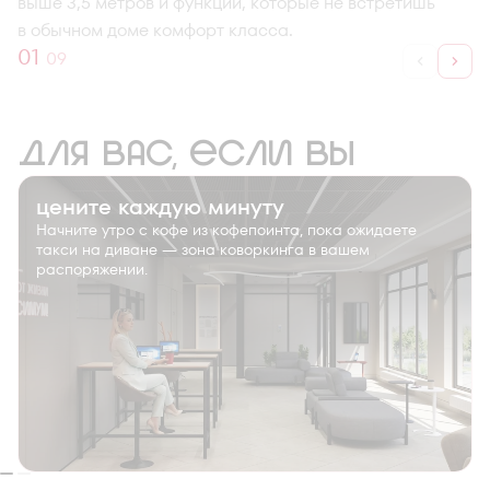
выше 3,5 метров и функции, которые не встретишь
в обычном доме комфорт класса.
01
09
Для вас, если вы
цените каждую минуту
Начните утро с кофе из кофепоинта, пока ожидаете
такси на диване — зона коворкинга в вашем
распоряжении.