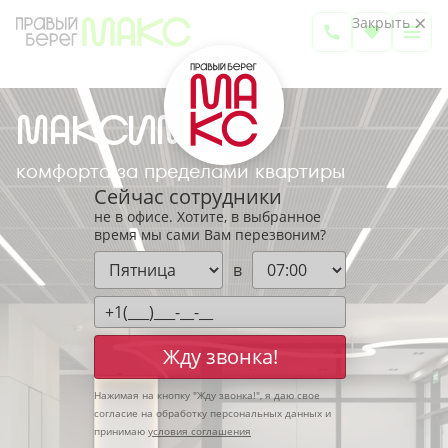
Закрыть
МАКСИМУМ
МАКСИМУМ
МАКСИМУМ
МАКСИМУМ
МАКСИМУМ
комфорта за пределами квартиры
комфорта за пределами квартиры
комфорта за пределами квартиры
комфорта за пределами квартиры
комфорта за пределами квартиры
Сейчас сотрудники
не в офисе. Хотите, в выбранное
время мы сами Вам перезвоним?
в
Жду звонка!
Нажимая на кнопку "
Жду звонка!
", я даю свое
согласие на обработку персональных данных и
принимаю
условия соглашения