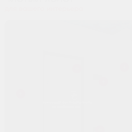
для вашего интерьера
Перемещайтесь вправо-влево
по изображению