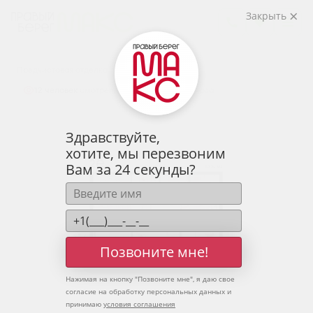
2
2-комнатная
63.31 м
Закрыть
8 156 544 руб.
Ипотека
от 26 892 руб.
Предчистовая отделка
12 человек
смотрели эту квартиру за 24 часа
Здравствуйте,
хотите, мы перезвоним
Вам за 24 секунды?
Позвоните мне!
Нажимая на кнопку "
Позвоните мне
", я даю свое
согласие на обработку персональных данных и
принимаю
условия соглашения