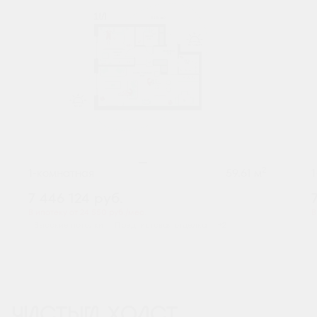
2
1-комнатная
59.61 м
7 446 124
руб.
В ипотеку от 24 550 руб./мес.
В
Высокие потолки
Предчистовая отделка
+2
ЧИСТЫЙ ХОЛСТ