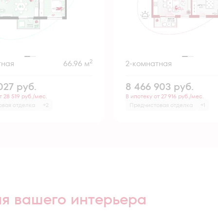
2
тная
66.96 м
2-комнатная
 027
руб.
8 466 903
руб.
т 28 519 руб./мес.
В ипотеку от 27 916 руб./мес.
овая отделка
+2
Предчистовая отделка
+1
ля вашего интерьера