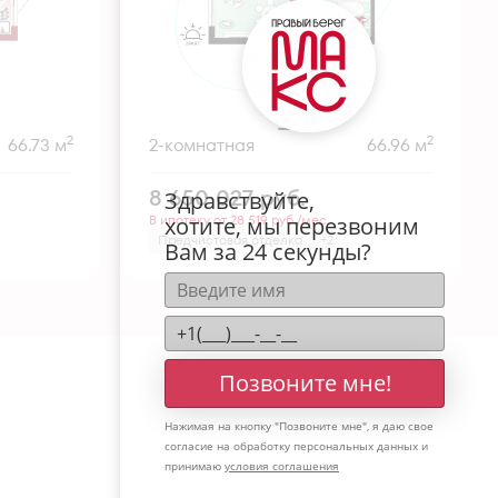
2
2
66.73 м
2-комнатная
66.96 м
8 650 027
руб.
Здравствуйте,
В ипотеку от 28 519 руб./мес.
хотите, мы перезвоним
Предчистовая отделка
+2
Вам за 24 секунды?
Позвоните мне!
Нажимая на кнопку "
Позвоните мне
", я даю свое
согласие на обработку персональных данных и
принимаю
условия соглашения