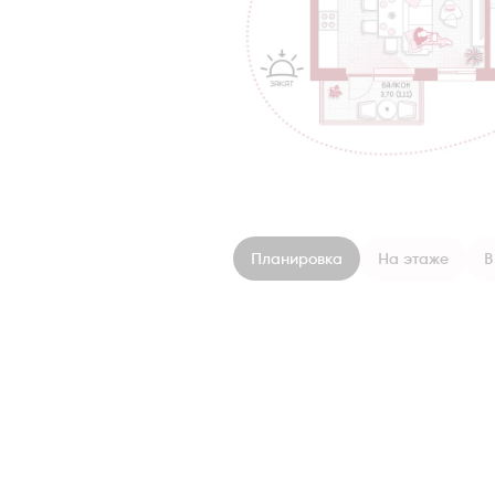
Планировка
На этаже
В