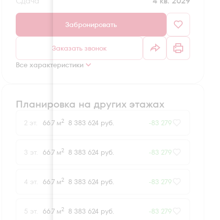
Сдача
4 кв. 2029
Забронировать
Заказать звонок
Все характеристики
Планировка на других этажах
2
2 эт.
66.7 м
8 383 624 руб.
-83 279
2
3 эт.
66.7 м
8 383 624 руб.
-83 279
2
4 эт.
66.7 м
8 383 624 руб.
-83 279
2
5 эт.
66.7 м
8 383 624 руб.
-83 279