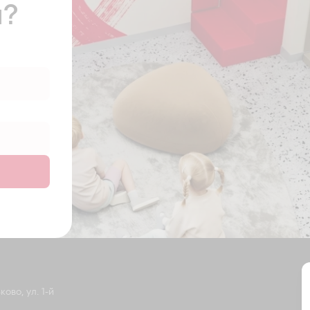
ы?
ово, ул. 1-й