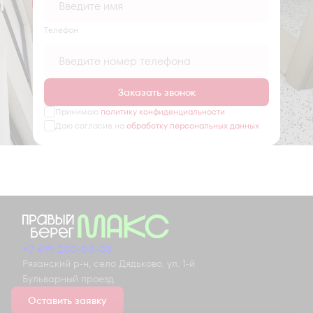
Tелефон
Заказать звонок
Принимаю
политику конфиденциальности
Даю согласие на
обработку персональных данных
+7 491 230-03-03
Рязанский р-н, село Дядьково, ул. 1-й
Бульварный проезд
Оставить заявку