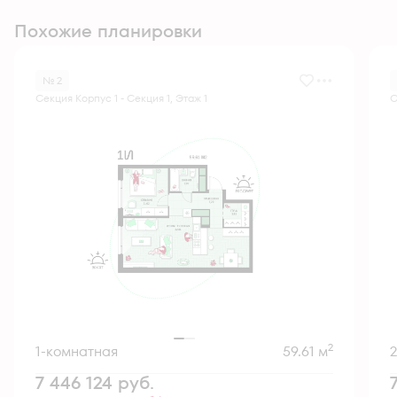
Похожие планировки
№ 2
Секция Корпус 1 - Секция 1, Этаж 1
С
2
1-комнатная
59.61 м
7 446 124
руб.