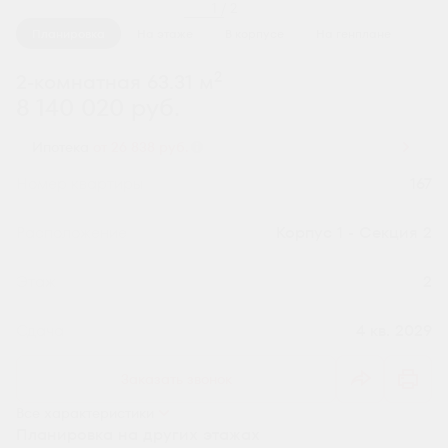
1 / 2
Планировка
На этаже
В корпусе
На генплане
2
2-комнатная 63.31 м
8 140 020 руб.
Ипотека
от 26 838 руб.
Номер квартиры
167
Секция
Корпус 1 - Секция 2
Этаж
2
Сдача
4 кв. 2029
Заказать звонок
Все характеристики
Планировка на других этажах