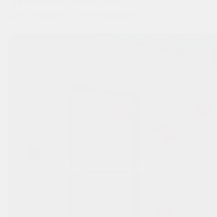
для вашего интерьера
Перемещайтесь вправо-влево
по изображению