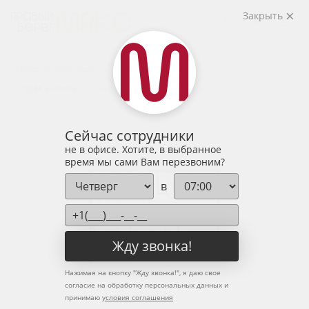
2
2-комнатная
63.31 м
Закрыть
8 140 020 руб.
Ипотека
от 26 838 руб.
Предчистовая отделка
14 человек
смотрели эту квартиру за 24 часа
Сейчас сотрудники
не в офисе. Хотите, в выбранное
время мы сами Вам перезвоним?
в
Жду звонка!
Нажимая на кнопку "
Жду звонка!
", я даю свое
согласие на обработку персональных данных и
принимаю
условия соглашения