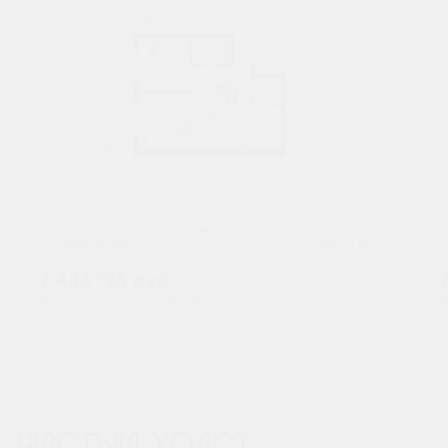
2
1-комнатная
59.61 м
7 446 124
руб.
В ипотеку от 24 550 руб./мес.
В
Высокие потолки
Предчистовая отделка
+2
ЧИСТЫЙ ХОЛСТ