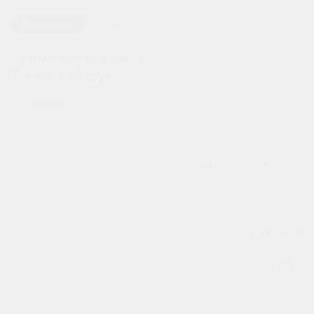
1 / 2
Планировка
На этаже
В корпусе
На генплане
2
1-комнатная 59.61 м
7 446 124 руб.
Ипотека
от 24 550 руб.
Номер квартиры
2
Секция
Корпус 1 - Секция 1
Этаж
1
Сдача
4 кв. 2029
Заказать звонок
Все характеристики