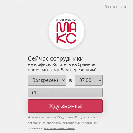
2
1-комнатная
59.61 м
Закрыть
7 446 124 руб.
Ипотека
от 24 550 руб.
Предчистовая отделка
Высокие потолки
18 человек
смотрели эту квартиру за 24 часа
Сейчас сотрудники
не в офисе. Хотите, в выбранное
время мы сами Вам перезвоним?
в
Жду звонка!
Нажимая на кнопку "
Жду звонка!
", я даю свое
согласие на обработку персональных данных и
принимаю
условия соглашения