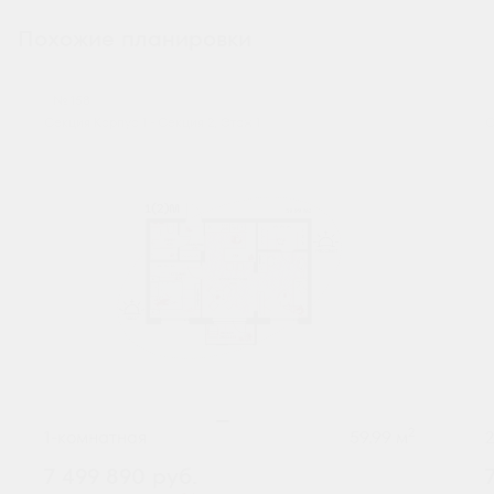
Похожие планировки
№ 158
Секция Корпус 1 - Секция 2, Этаж 1
С
2
1-комнатная
59.99 м
7 499 890
руб.