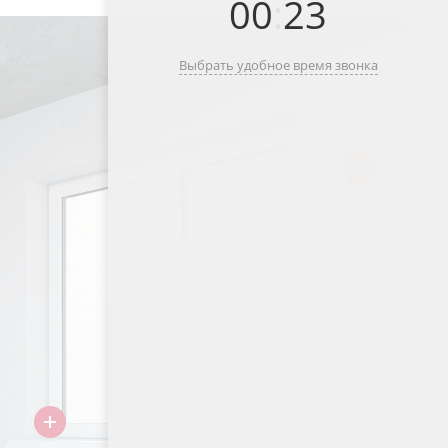
00
:
23
Выбрать удобное время звонка