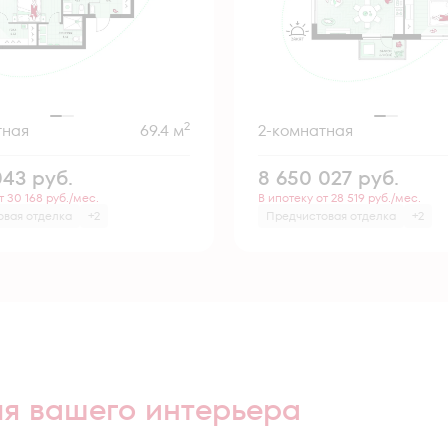
2
тная
69.4 м
2-комнатная
043
руб.
8 650 027
руб.
т 30 168 руб./мес.
В ипотеку от 28 519 руб./мес.
овая отделка
+2
Предчистовая отделка
+2
ля вашего интерьера