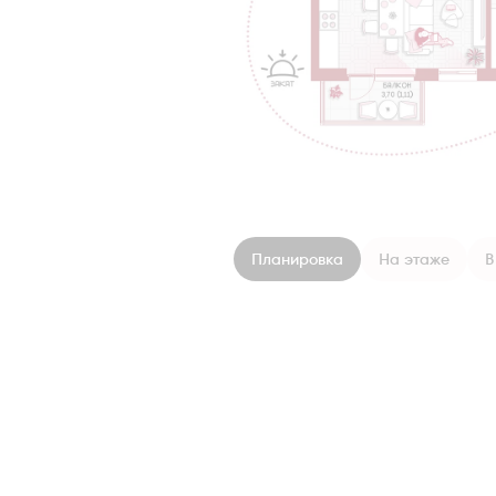
Планировка
На этаже
В