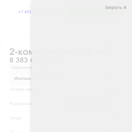
Закрыть
+7 491 230-03-03
Выбрать квартиру
Забронировать
2
2-комнатная 66.73 м
8 383 624 руб.
Предчистовая отделка
Ипотека
от 27 641 руб.
Номер квартиры
18
Секция
Корпус 2 - Секция 1
Этаж
3