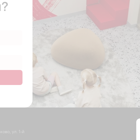
ы?
ово, ул. 1-й