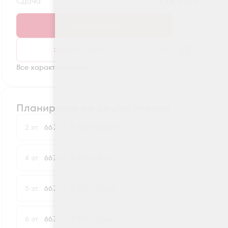
Сдача
4 кв. 2029
Забронировать
Заказать звонок
Все характеристики
Планировка на других этажах
2
2 эт.
66.7 м
8 383 624 руб.
2
4 эт.
66.7 м
8 383 624 руб.
2
5 эт.
66.7 м
8 383 624 руб.
2
6 эт.
66.7 м
8 383 624 руб.