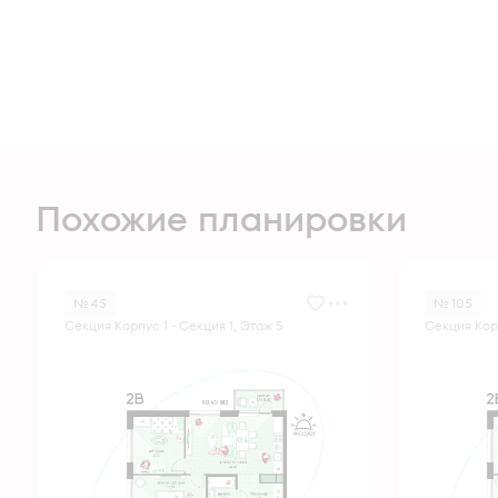
Похожие планировки
№ 45
№ 105
Секция Корпус 1 - Секция 1, Этаж 5
Секция Корп