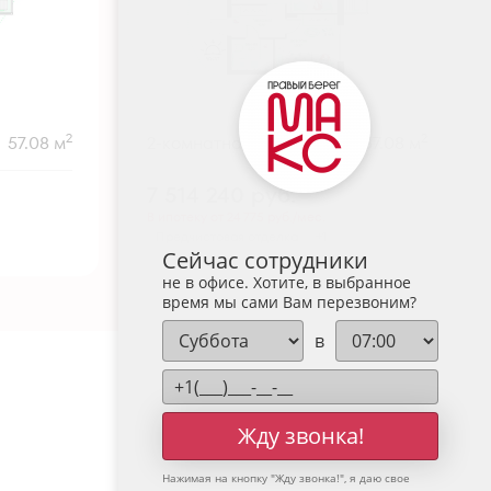
2
2
57.08 м
2-комнатная
57.08 м
7 514 240
руб.
В ипотеку от 24 775 руб./мес.
Предчистовая отделка
+1
Сейчас сотрудники
не в офисе. Хотите, в выбранное
время мы сами Вам перезвоним?
в
Жду звонка!
Нажимая на кнопку "
Жду звонка!
", я даю свое