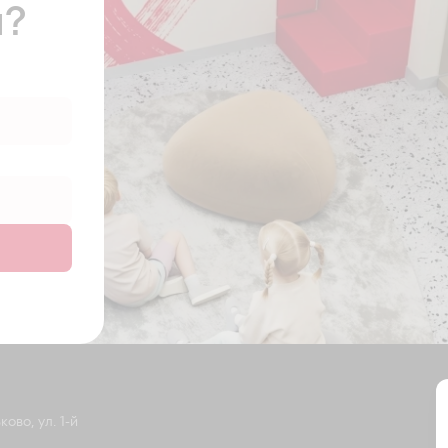
ы?
ово, ул. 1-й