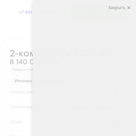
Закрыть
+7 491 230-03-03
Выбрать квартиру
Забронировать
2
2-комнатная 63.31 м
8 140 020 руб.
Предчистовая отделка
Ипотека
от 26 838 руб.
Номер квартиры
215
Секция
Корпус 1 - Секция 2
Этаж
8