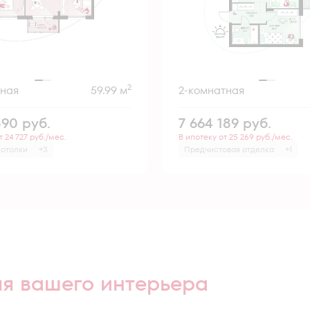
2
тная
59.99 м
2-комнатная
890
руб.
7 664 189
руб.
т 24 727 руб./мес.
В ипотеку от 25 269 руб./мес.
потолки
+3
Предчистовая отделка
+1
ля вашего интерьера