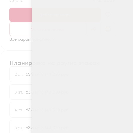
Сдача
4 кв. 2029
Забронировать
Заказать звонок
Все характеристики
Планировка на других этажах
2
2 эт.
63.3 м
8 140 020 руб.
2
3 эт.
63.3 м
8 140 020 руб.
2
4 эт.
63.3 м
8 140 020 руб.
2
5 эт.
63.3 м
8 140 020 руб.