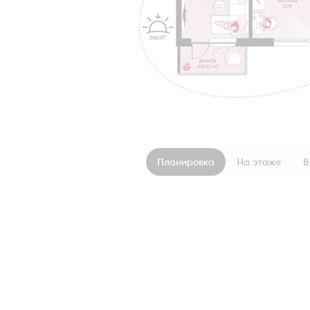
Планировка
На этаже
В