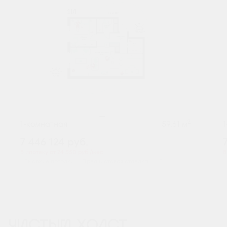
2
1-комнатная
59.61 м
7 446 124
руб.
В ипотеку от 24 550 руб./мес.
В
Высокие потолки
Предчистовая отделка
+2
ЧИСТЫЙ ХОЛСТ