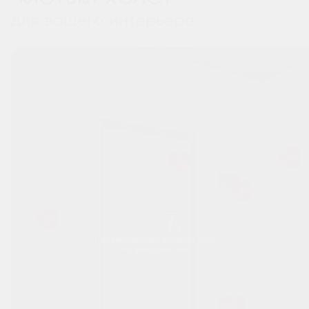
для вашего интерьера
Перемещайтесь вправо-влево
по изображению