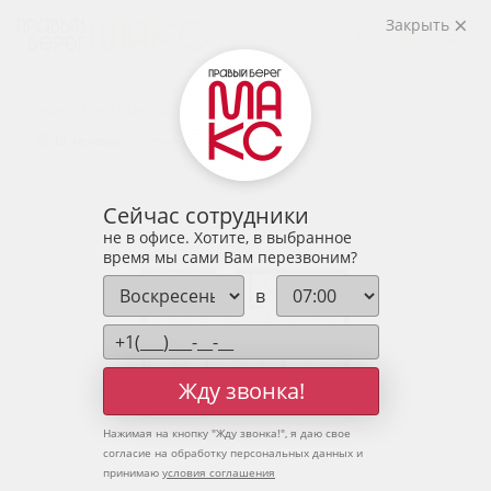
2
2-комнатная
63.31 м
Закрыть
8 140 020 руб.
Ипотека
от 26 838 руб.
Предчистовая отделка
13 человек
смотрели эту квартиру за 24 часа
Сейчас сотрудники
не в офисе. Хотите, в выбранное
время мы сами Вам перезвоним?
в
Жду звонка!
Нажимая на кнопку "
Жду звонка!
", я даю свое
согласие на обработку персональных данных и
принимаю
условия соглашения