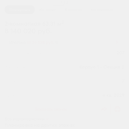
1 / 2
Планировка
На этаже
В корпусе
На генплане
2
2-комнатная 63.31 м
8 140 020 руб.
Ипотека
от 26 838 руб.
Номер квартиры
207
Секция
Корпус 1 - Секция 2
Этаж
7
Сдача
4 кв. 2029
Заказать звонок
Все характеристики
Планировка на других этажах