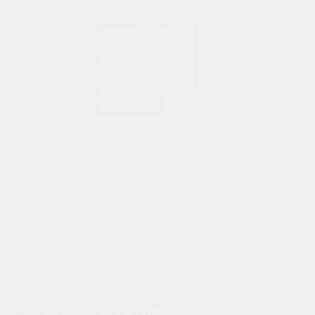
2
2-комнатная
69.4 м
9 000 070
руб.
В ипотеку от 29 673 руб./мес.
В
Предчистовая отделка
Мастер-спальня
+1
ЧИСТЫЙ ХОЛСТ