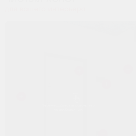
для вашего интерьера
Перемещайтесь вправо-влево
по изображению