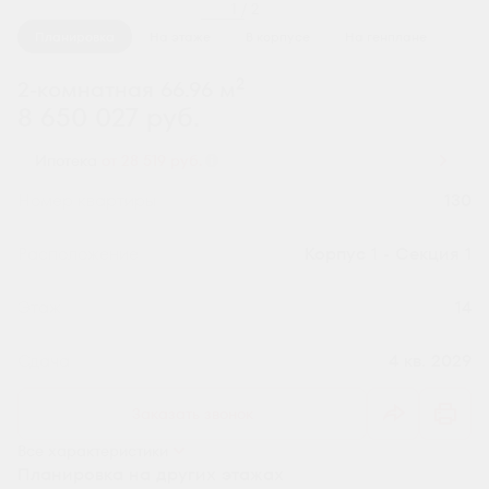
1 / 2
Планировка
На этаже
В корпусе
На генплане
2
2-комнатная 66.96 м
8 650 027 руб.
Ипотека
от 28 519 руб.
Номер квартиры
130
Секция
Корпус 1 - Секция 1
Этаж
14
Сдача
4 кв. 2029
Заказать звонок
Все характеристики
Планировка на других этажах