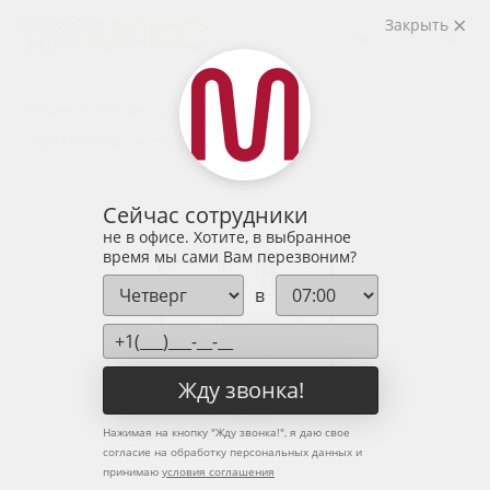
2
2-комнатная
66.96 м
Закрыть
8 650 027 руб.
Ипотека
от 28 519 руб.
Предчистовая отделка
13 человек
смотрели эту квартиру за 24 часа
Сейчас сотрудники
не в офисе. Хотите, в выбранное
время мы сами Вам перезвоним?
в
Жду звонка!
Нажимая на кнопку "
Жду звонка!
", я даю свое
согласие на обработку персональных данных и
принимаю
условия соглашения