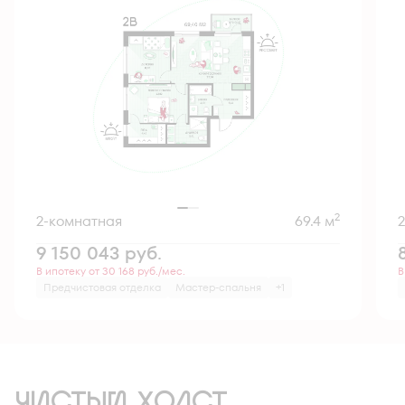
2
2-комнатная
69.4 м
9 150 043
руб.
В ипотеку от 30 168 руб./мес.
В
Предчистовая отделка
Мастер-спальня
+1
ЧИСТЫЙ ХОЛСТ