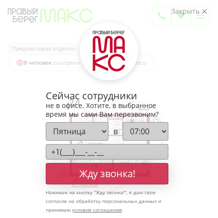
2
2-комнатная
66.73 м
Закрыть
8 383 624 руб.
Ипотека
от 27 641 руб.
Предчистовая отделка
8 человек
смотрели эту квартиру за 24 часа
Сейчас сотрудники
не в офисе. Хотите, в выбранное
время мы сами Вам перезвоним?
в
Жду звонка!
Нажимая на кнопку "
Жду звонка!
", я даю свое
согласие на обработку персональных данных и
принимаю
условия соглашения