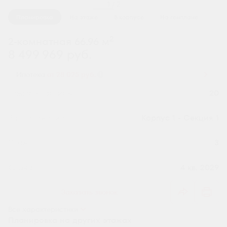
1 / 2
Планировка
На этаже
В корпусе
На генплане
2
2-комнатная 66.96 м
8 499 969 руб.
Ипотека
от 28 025 руб.
Номер квартиры
20
Секция
Корпус 1 - Секция 1
Этаж
3
Сдача
4 кв. 2029
Заказать звонок
Все характеристики
Планировка на других этажах