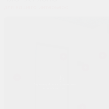
для вашего интерьера
Перемещайтесь вправо-влево
по изображению