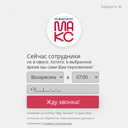
2
2-комнатная
66.96 м
Закрыть
8 499 969 руб.
Ипотека
от 28 025 руб.
Предчистовая отделка
8 человек
смотрели эту квартиру за 24 часа
Сейчас сотрудники
не в офисе. Хотите, в выбранное
время мы сами Вам перезвоним?
в
Жду звонка!
Нажимая на кнопку "
Жду звонка!
", я даю свое
согласие на обработку персональных данных и
принимаю
условия соглашения