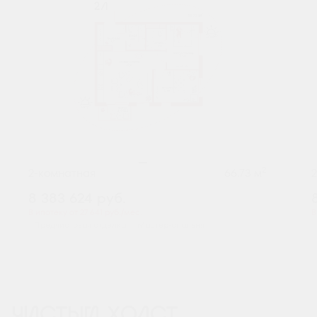
2
2-комнатная
66.73 м
8 383 624
руб.
В ипотеку от 27 641 руб./мес.
В
Предчистовая отделка
Мастер-спальня
ЧИСТЫЙ ХОЛСТ