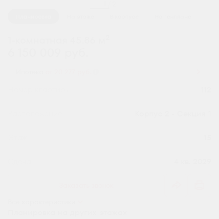
1 / 2
Планировка
На этаже
В корпусе
На генплане
2
1-комнатная 45.86 м
6 150 009 руб.
Ипотека
от 20 277 руб.
Номер квартиры
112
Секция
Корпус 2 - Секция 1
Этаж
15
Сдача
4 кв. 2029
Заказать звонок
Все характеристики
Планировка на других этажах