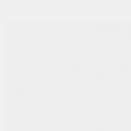
для вашего интерьера
Перемещайтесь вправо-влево
по изображению