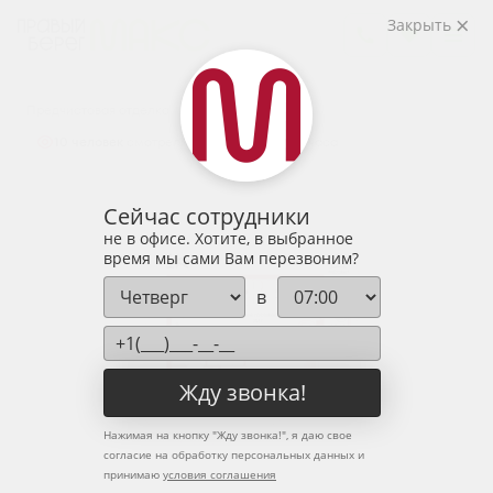
2
1-комнатная
45.86 м
Закрыть
6 150 009 руб.
Ипотека
от 20 277 руб.
Предчистовая отделка
10 человек
смотрели эту квартиру за 24 часа
Сейчас сотрудники
не в офисе. Хотите, в выбранное
время мы сами Вам перезвоним?
в
Жду звонка!
Нажимая на кнопку "
Жду звонка!
", я даю свое
согласие на обработку персональных данных и
принимаю
условия соглашения