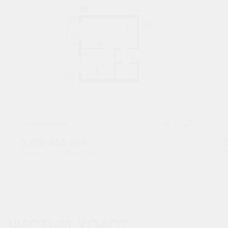
2
1-комнатная
41.76 м
5 675 268
руб.
В ипотеку от 18 712 руб./мес.
В
Предчистовая отделка
ЧИСТЫЙ ХОЛСТ