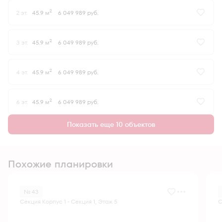
2
2 эт.
45.9 м
6 049 989 руб.
2
3 эт.
45.9 м
6 049 989 руб.
2
4 эт.
45.9 м
6 049 989 руб.
2
6 эт.
45.9 м
6 049 989 руб.
Показать еще 10 объектов
Похожие планировки
№ 43
Секция Корпус 1 - Секция 1, Этаж 5
С