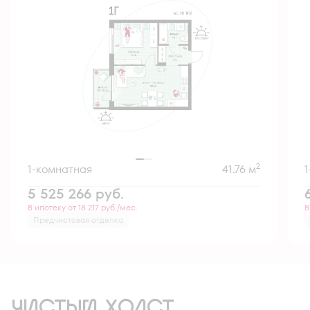
2
1-комнатная
41.76 м
5 525 266
руб.
В ипотеку от 18 217 руб./мес.
В
Предчистовая отделка
ЧИСТЫЙ ХОЛСТ