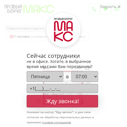
2
1-комнатная
45.86 м
Закрыть
6 049 989 руб.
Ипотека
от 19 947 руб.
Предчистовая отделка
7 человек
смотрели эту квартиру за 24 часа
Сейчас сотрудники
не в офисе. Хотите, в выбранное
время мы сами Вам перезвоним?
в
Жду звонка!
Нажимая на кнопку "
Жду звонка!
", я даю свое
согласие на обработку персональных данных и
принимаю
условия соглашения