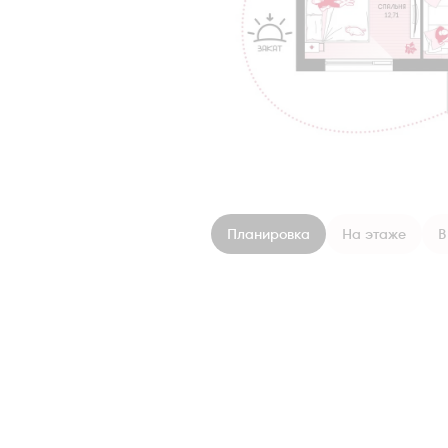
Планировка
На этаже
В