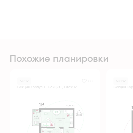
Похожие планировки
№ 112
№ 182
Секция Корпус 1 - Секция 1, Этаж 12
Секция Корп