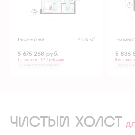
2
1-комнатная
41.76 м
1-комна
5 675 268
руб.
5 836
В ипотеку от 18 712 руб./мес.
В ипотеку о
Предчистовая отделка
Предчист
ЧИСТЫЙ ХОЛСТ
д