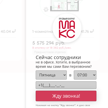
2
2
40.04 м
1-комнатная
41.76 м
5 575 294
руб.
В ипотеку от 18 382 руб./мес.
Предчистовая отделка
Сейчас сотрудники
не в офисе. Хотите, в выбранное
время мы сами Вам перезвоним?
в
Жду звонка!
Нажимая на кнопку "
Жду звонка!
", я даю свое