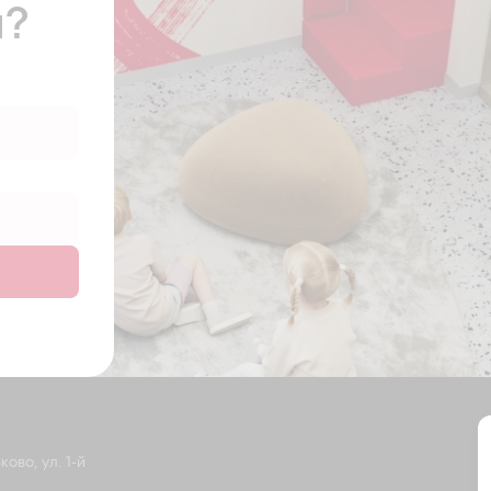
ы?
ово, ул. 1-й