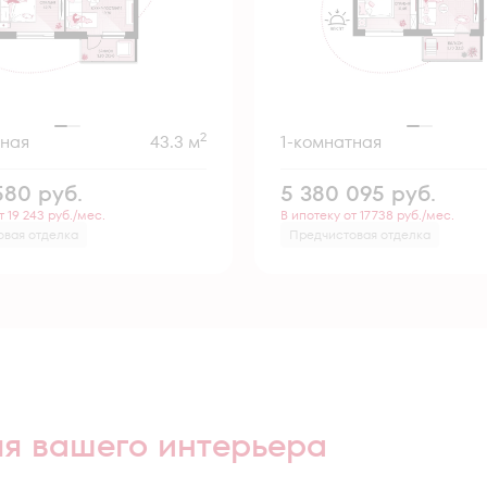
2
тная
43.3 м
1-комнатная
 580
руб.
5 380 095
руб.
т 19 243 руб./мес.
В ипотеку от 17 738 руб./мес.
овая отделка
Предчистовая отделка
ля вашего интерьера