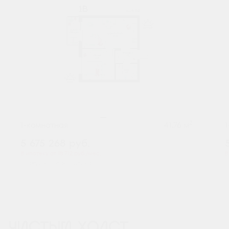
2
1-комнатная
41.76 м
5 675 268
руб.
В ипотеку от 18 712 руб./мес.
В
Предчистовая отделка
ЧИСТЫЙ ХОЛСТ