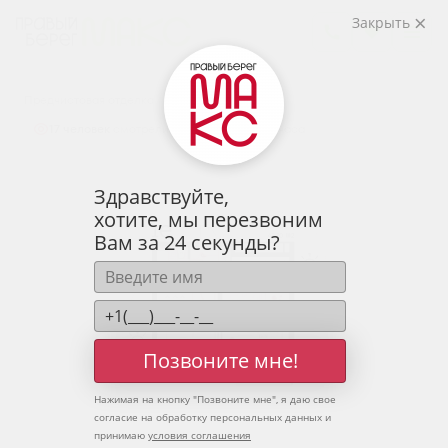
2
1-комнатная
43.3 м
Закрыть
5 836 580 руб.
Ипотека
от 19 243 руб.
Предчистовая отделка
17 человек
смотрели эту квартиру за 24 часа
Здравствуйте,
хотите, мы перезвоним
Вам за 24 секунды?
Позвоните мне!
Нажимая на кнопку "
Позвоните мне
", я даю свое
согласие на обработку персональных данных и
принимаю
условия соглашения