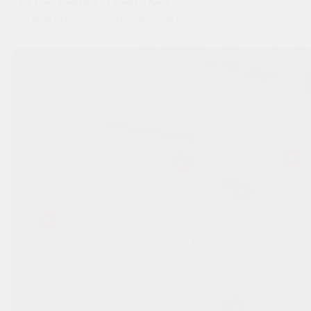
для вашего интерьера
Перемещайтесь вправо-влево
по изображению