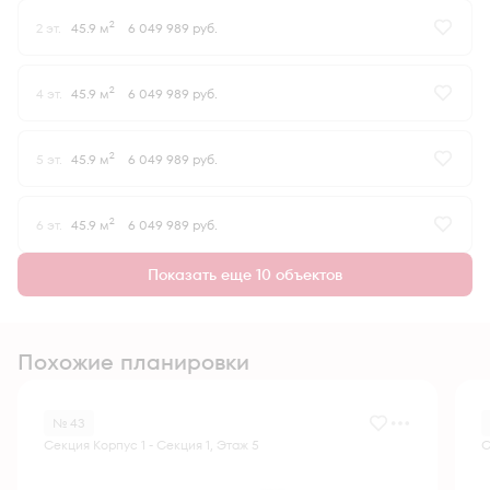
2
2 эт.
45.9 м
6 049 989 руб.
2
4 эт.
45.9 м
6 049 989 руб.
2
5 эт.
45.9 м
6 049 989 руб.
2
6 эт.
45.9 м
6 049 989 руб.
Показать еще 10 объектов
Похожие планировки
№ 43
Секция Корпус 1 - Секция 1, Этаж 5
С