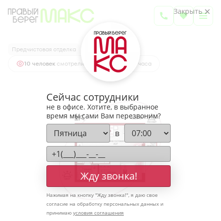
2
1-комнатная
45.86 м
Закрыть
6 049 989 руб.
Ипотека
от 19 947 руб.
Предчистовая отделка
10 человек
смотрели эту квартиру за 24 часа
Сейчас сотрудники
не в офисе. Хотите, в выбранное
время мы сами Вам перезвоним?
в
Жду звонка!
Нажимая на кнопку "
Жду звонка!
", я даю свое
согласие на обработку персональных данных и
принимаю
условия соглашения