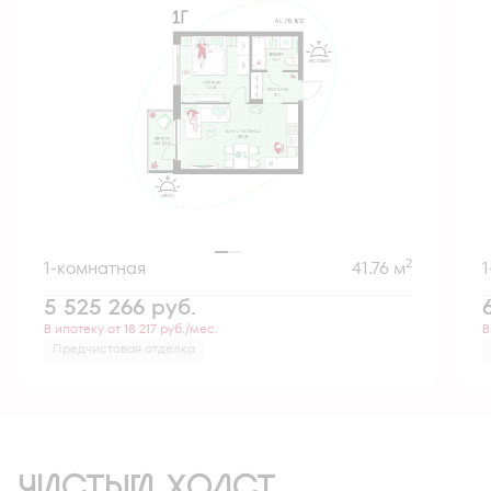
2
1-комнатная
41.76 м
5 525 266
руб.
В ипотеку от 18 217 руб./мес.
В
Предчистовая отделка
ЧИСТЫЙ ХОЛСТ