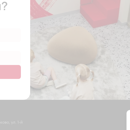
ы?
ово, ул. 1-й