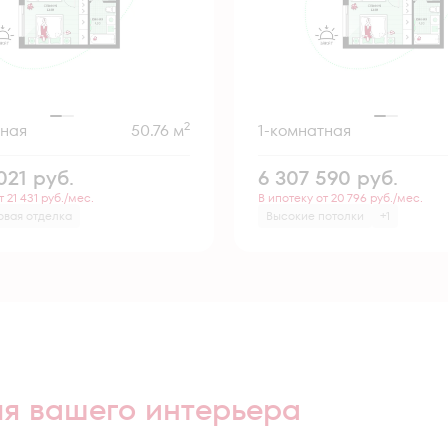
2
тная
50.76 м
1-комнатная
021
руб.
6 307 590
руб.
т 21 431 руб./мес.
В ипотеку от 20 796 руб./мес.
овая отделка
Высокие потолки
+1
ля вашего интерьера