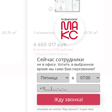
2
2
50.76 м
1-комнатная
50.76 м
6 650 017
руб.
В ипотеку от 21 925 руб./мес.
Предчистовая отделка
Сейчас сотрудники
не в офисе. Хотите, в выбранное
время мы сами Вам перезвоним?
в
Жду звонка!
Нажимая на кнопку "
Жду звонка!
", я даю свое