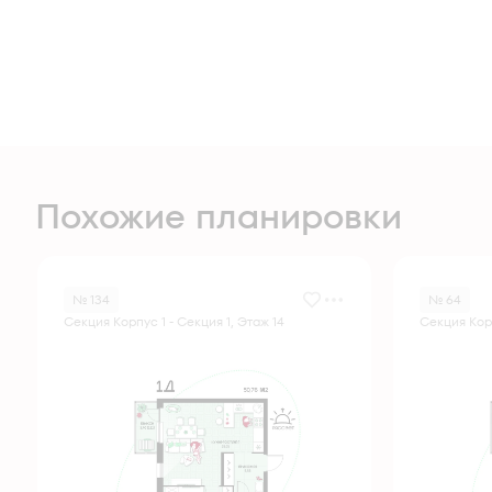
Похожие планировки
№ 134
№ 64
Секция Корпус 1 - Секция 1, Этаж 14
Секция Корп