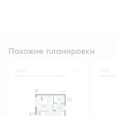
Похожие планировки
№ 23
№ 67
Секция Корпус 1 - Секция 1, Этаж 3
Секция Корп