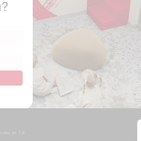
ы?
ово, ул. 1-й