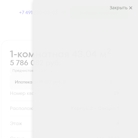
Закрыть
+7 491 230-03-03
Выбрать квартиру
Забронировать
2
1-комнатная 43.04 м
5 786 082 руб.
Предчистовая отделка
Ипотека
от 19 077 руб.
Номер квартиры
29
Секция
Корпус 2 - Секция 1
Этаж
4