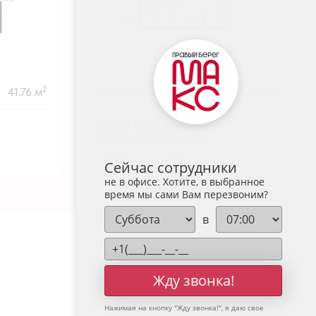
2
2
41.76 м
1-комнатная
45.86 м
6 150 009
руб.
В ипотеку от 20 277 руб./мес.
Предчистовая отделка
+1
Сейчас сотрудники
не в офисе. Хотите, в выбранное
время мы сами Вам перезвоним?
в
Жду звонка!
Нажимая на кнопку "
Жду звонка!
", я даю свое