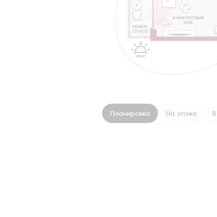
Планировка
На этаже
В