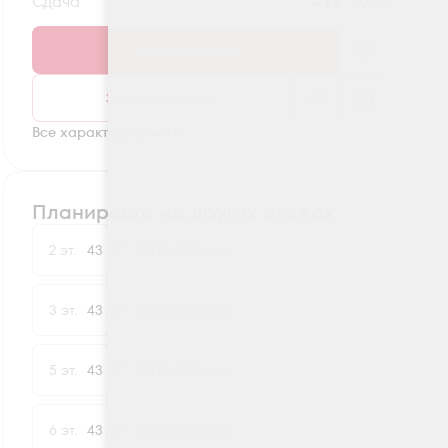
Сдача
4 кв. 2029
Забронировать
Заказать звонок
Все характеристики
Планировка на других этажах
2
2 эт.
43 м
5 786 082 руб.
2
3 эт.
43 м
5 786 082 руб.
2
5 эт.
43 м
5 786 082 руб.
2
6 эт.
43 м
5 786 082 руб.