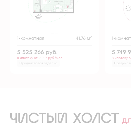
2
1-комнатная
41.76 м
1-комна
5 525 266
руб.
5 749 
В ипотеку от 18 217 руб./мес.
В ипотеку о
Предчистовая отделка
Предчист
ЧИСТЫЙ ХОЛСТ
д