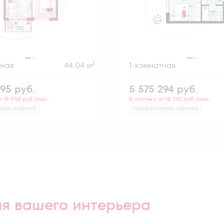
2
тная
44.04 м
1-комнатная
995
руб.
5 575 294
руб.
т 18 958 руб./мес.
В ипотеку от 18 382 руб./мес.
овая отделка
Предчистовая отделка
ля вашего интерьера