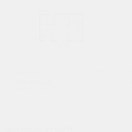
2
1-комнатная
59.99 м
7 499 890
руб.
В ипотеку от 24 727 руб./мес.
В
Высокие потолки
Предчистовая отделка
+2
ЧИСТЫЙ ХОЛСТ