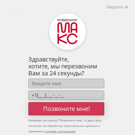
2
2-комнатная
63.31 м
Закрыть
8 290 001 руб.
Ипотека
от 27 332 руб.
Предчистовая отделка
9 человек
смотрели эту квартиру за 24 часа
Здравствуйте,
хотите, мы перезвоним
Вам за 24 секунды?
Позвоните мне!
Нажимая на кнопку "
Позвоните мне
", я даю свое
согласие на обработку персональных данных и
принимаю
условия соглашения