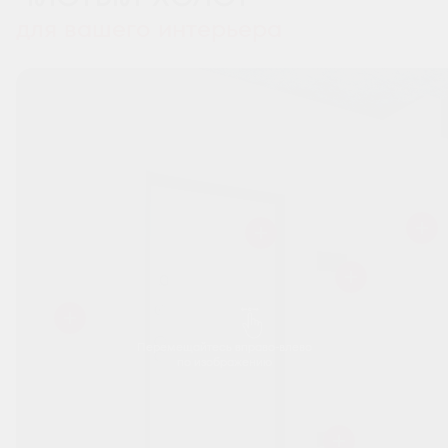
для вашего интерьера
Перемещайтесь вправо-влево
по изображению