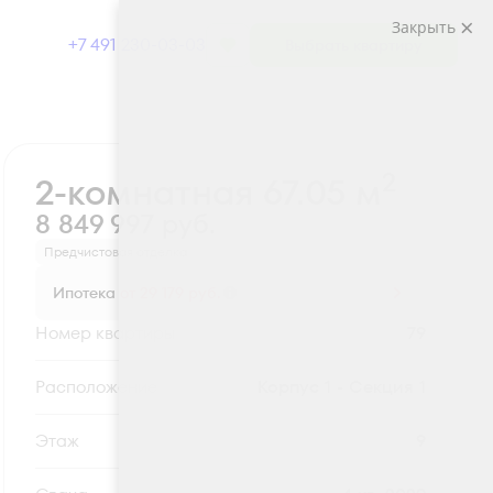
Закрыть
+7 491 230-03-03
Выбрать квартиру
Забронировать
2
2-комнатная 67.05 м
8 849 997 руб.
Предчистовая отделка
Ипотека
от 29 179 руб.
Номер квартиры
79
Секция
Корпус 1 - Секция 1
Этаж
9