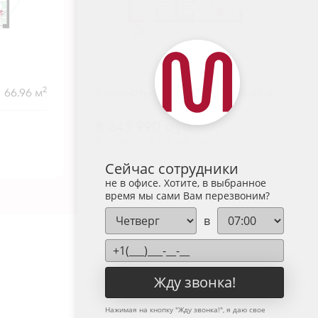
2
2
66.96 м
2-комнатная
66.42 м
8 349 990
руб.
В ипотеку от 27 530 руб./мес.
Предчистовая отделка
+1
Сейчас сотрудники
не в офисе. Хотите, в выбранное
время мы сами Вам перезвоним?
в
Жду звонка!
Нажимая на кнопку "
Жду звонка!
", я даю свое