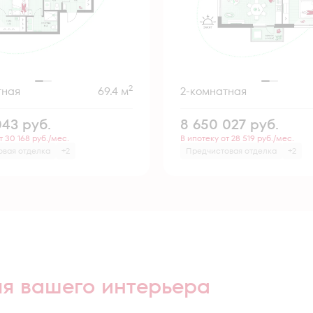
2
тная
69.4 м
2-комнатная
043
руб.
8 650 027
руб.
т 30 168 руб./мес.
В ипотеку от 28 519 руб./мес.
овая отделка
+2
Предчистовая отделка
+2
ля вашего интерьера