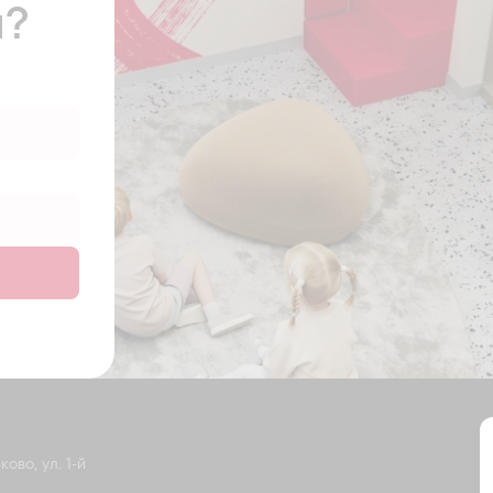
ы?
ово, ул. 1-й