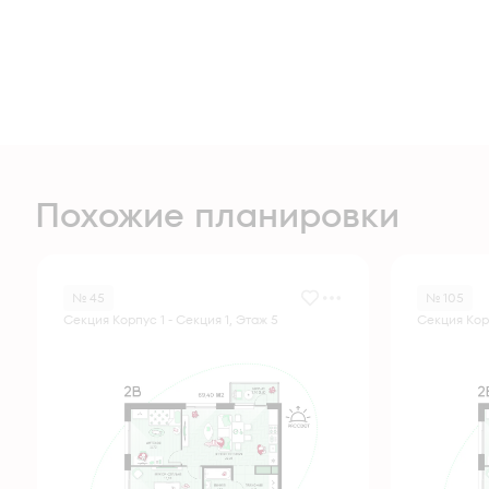
Похожие планировки
№ 45
№ 105
Секция Корпус 1 - Секция 1, Этаж 5
Секция Корп