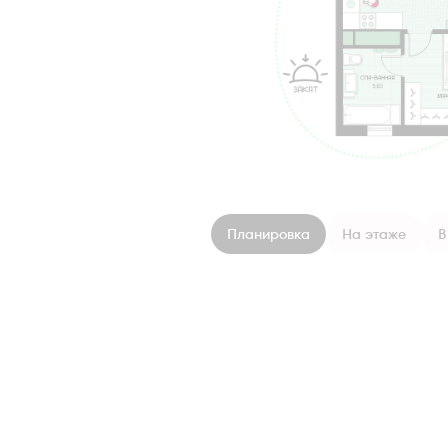
Планировка
На этаже
В