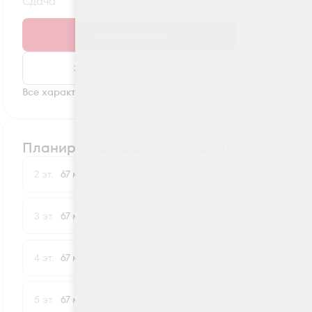
Сдача
4 кв. 2029
Забронировать
Заказать звонок
Все характеристики
Планировка на других этажах
2
2 эт.
67 м
8 649 986 руб.
-200 010
2
3 эт.
67 м
8 649 986 руб.
-200 010
2
4 эт.
67 м
8 649 986 руб.
-200 010
2
5 эт.
67 м
8 649 986 руб.
-200 010