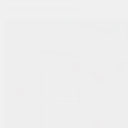
для вашего интерьера
Перемещайтесь вправо-влево
по изображению