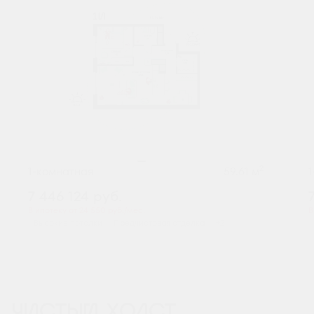
2
1-комнатная
59.61 м
7 446 124
руб.
В ипотеку от 24 550 руб./мес.
В
Высокие потолки
Предчистовая отделка
+2
ЧИСТЫЙ ХОЛСТ