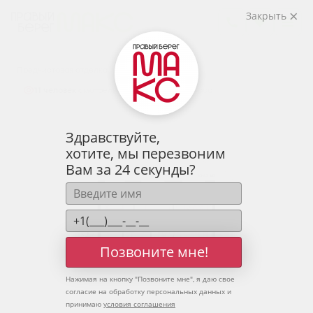
2
2-комнатная
59.43 м
Закрыть
7 700 048 руб.
Ипотека
от 25 387 руб.
Предчистовая отделка
11 человек
смотрели эту квартиру за 24 часа
Здравствуйте,
хотите, мы перезвоним
Вам за 24 секунды?
Позвоните мне!
Нажимая на кнопку "
Позвоните мне
", я даю свое
согласие на обработку персональных данных и
принимаю
условия соглашения