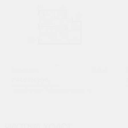
2
1-комнатная
59.61 м
7 446 124
руб.
В ипотеку от 24 550 руб./мес.
В
Высокие потолки
Предчистовая отделка
+2
ЧИСТЫЙ ХОЛСТ