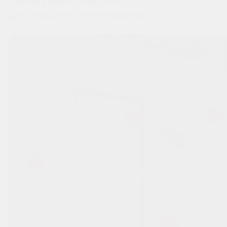
для вашего интерьера
Перемещайтесь вправо-влево
по изображению