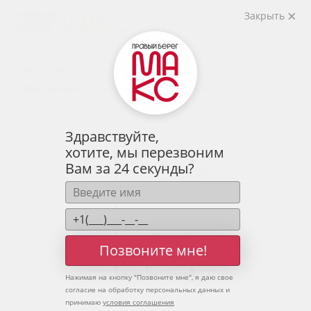
2
2-комнатная
57.08 м
Закрыть
7 664 189 руб.
Ипотека
от 25 269 руб.
Предчистовая отделка
16 человек
смотрели эту квартиру за 24 часа
Здравствуйте,
хотите, мы перезвоним
Вам за 24 секунды?
Позвоните мне!
Нажимая на кнопку "
Позвоните мне
", я даю свое
согласие на обработку персональных данных и
принимаю
условия соглашения