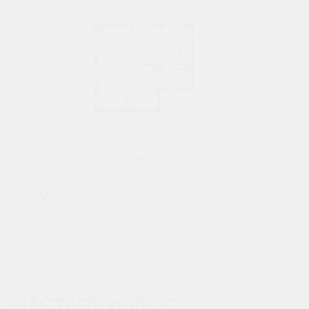
2
2-комнатная
69.4 м
9 000 070
руб.
В ипотеку от 29 673 руб./мес.
В
Предчистовая отделка
Мастер-спальня
+1
ЧИСТЫЙ ХОЛСТ