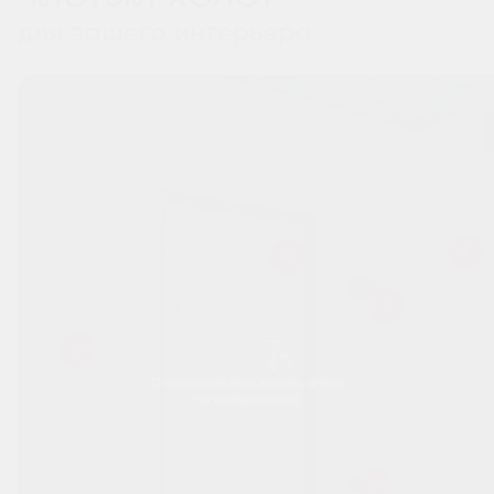
для вашего интерьера
Перемещайтесь вправо-влево
по изображению