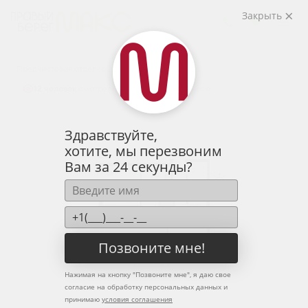
2
2-комнатная
66.96 м
Закрыть
8 650 027 руб.
Ипотека
от 28 519 руб.
Предчистовая отделка
12 человек
смотрели эту квартиру за 24 часа
Здравствуйте,
хотите, мы перезвоним
Вам за 24 секунды?
Позвоните мне!
Нажимая на кнопку "
Позвоните мне
", я даю свое
согласие на обработку персональных данных и
принимаю
условия соглашения