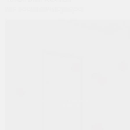
для вашего интерьера
Перемещайтесь вправо-влево
по изображению