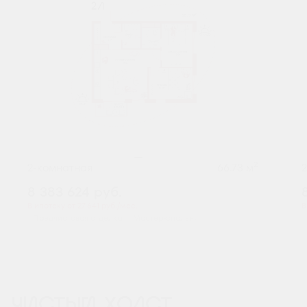
2
2-комнатная
66.73 м
8 383 624
руб.
В ипотеку от 27 641 руб./мес.
В
Предчистовая отделка
Мастер-спальня
ЧИСТЫЙ ХОЛСТ