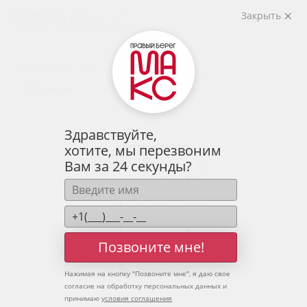
2
2-комнатная
67.05 м
Закрыть
8 849 997 руб.
Ипотека
от 29 179 руб.
Предчистовая отделка
11 человек
смотрели эту квартиру за 24 часа
Здравствуйте,
хотите, мы перезвоним
Вам за 24 секунды?
Позвоните мне!
Нажимая на кнопку "
Позвоните мне
", я даю свое
согласие на обработку персональных данных и
принимаю
условия соглашения