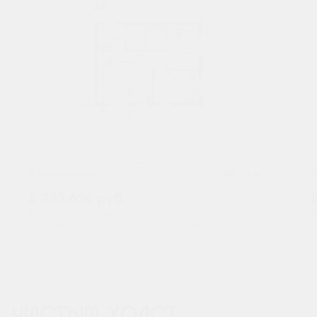
2
2-комнатная
66.73 м
8 383 624
руб.
В ипотеку от 27 641 руб./мес.
В
Предчистовая отделка
Мастер-спальня
ЧИСТЫЙ ХОЛСТ