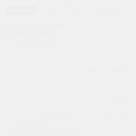
1 / 2
Планировка
На этаже
В корпусе
На генплане
2
2-комнатная 66.96 м
8 650 027 руб.
Ипотека
от 28 519 руб.
Номер квартиры
100
Секция
Корпус 1 - Секция 1
Этаж
11
Сдача
4 кв. 2029
Заказать звонок
Все характеристики
Планировка на других этажах