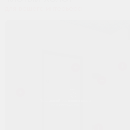
для вашего интерьера
Перемещайтесь вправо-влево
по изображению