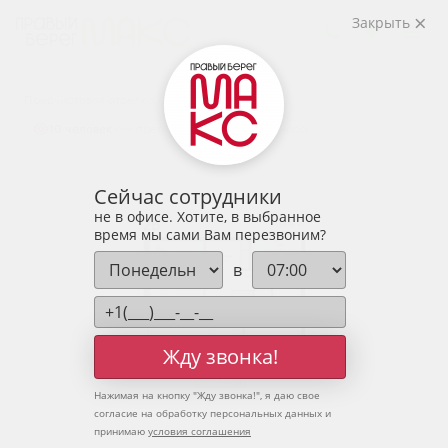
2
2-комнатная
66.96 м
Закрыть
8 650 027 руб.
Ипотека
от 28 519 руб.
Предчистовая отделка
10 человек
смотрели эту квартиру за 24 часа
Сейчас сотрудники
не в офисе. Хотите, в выбранное
время мы сами Вам перезвоним?
в
Жду звонка!
Нажимая на кнопку "
Жду звонка!
", я даю свое
согласие на обработку персональных данных и
принимаю
условия соглашения