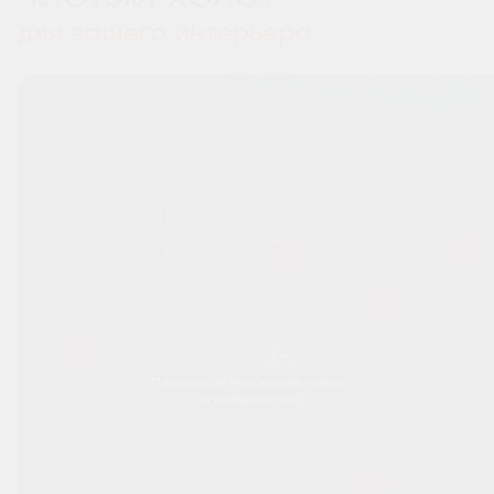
для вашего интерьера
Перемещайтесь вправо-влево
по изображению