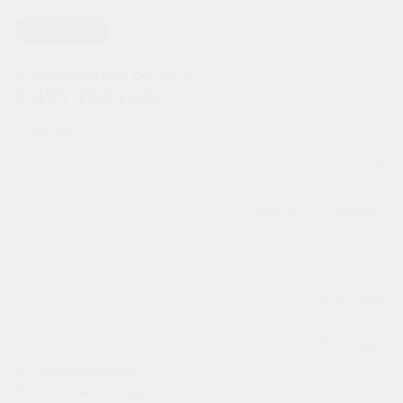
1 / 2
Планировка
На этаже
В корпусе
На генплане
2
2-комнатная 66.96 м
8 499 969 руб.
Ипотека
от 28 025 руб.
Номер квартиры
40
Секция
Корпус 1 - Секция 1
Этаж
5
Сдача
4 кв. 2029
Заказать звонок
Все характеристики
Планировка на других этажах