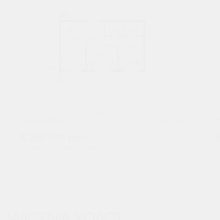
2
2-комнатная
63.31 м
8 290 001
руб.
В ипотеку от 27 332 руб./мес.
В
Предчистовая отделка
Мастер-спальня
ЧИСТЫЙ ХОЛСТ