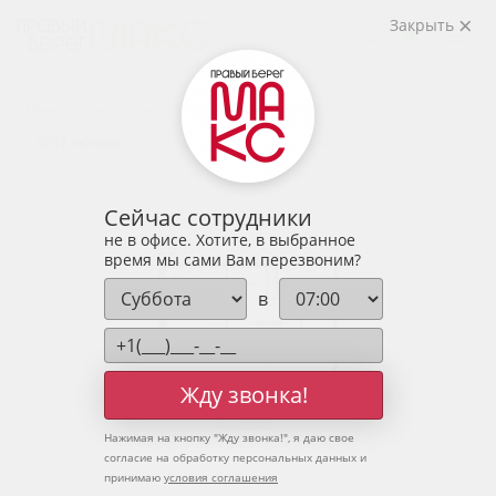
2
2-комнатная
66.96 м
Закрыть
8 499 969 руб.
Ипотека
от 28 025 руб.
Предчистовая отделка
12 человек
смотрели эту квартиру за 24 часа
Сейчас сотрудники
не в офисе. Хотите, в выбранное
время мы сами Вам перезвоним?
в
Жду звонка!
Нажимая на кнопку "
Жду звонка!
", я даю свое
согласие на обработку персональных данных и
принимаю
условия соглашения