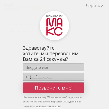
2
2-комнатная
57.08 м
Закрыть
7 664 189 руб.
Ипотека
от 25 269 руб.
Предчистовая отделка
14 человек
смотрели эту квартиру за 24 часа
Здравствуйте,
хотите, мы перезвоним
Вам за 24 секунды?
Позвоните мне!
Нажимая на кнопку "
Позвоните мне
", я даю свое
согласие на обработку персональных данных и
принимаю
условия соглашения