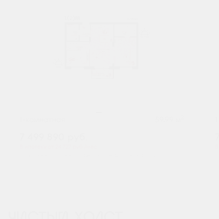
2
1-комнатная
59.99 м
7 499 890
руб.
В ипотеку от 24 727 руб./мес.
В
Высокие потолки
Предчистовая отделка
+2
ЧИСТЫЙ ХОЛСТ