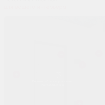
для вашего интерьера
Перемещайтесь вправо-влево
по изображению