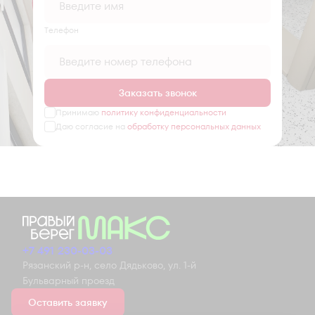
Tелефон
Заказать звонок
Принимаю
политику конфиденциальности
Даю согласие на
обработку персональных данных
+7 491 230-03-03
Рязанский р-н, село Дядьково, ул. 1-й
Бульварный проезд
Оставить заявку