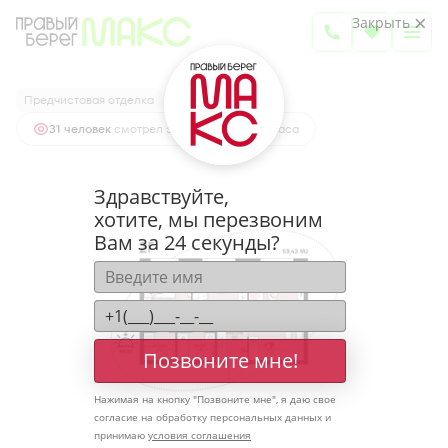
2
2-комнатная
59.43 м
Закрыть
7 472 669 руб.
Ипотека
от 24 638 руб.
Предчистовая отделка
Высокие потолки
31 человек
смотрел эту квартиру за 24 часа
Здравствуйте,
хотите, мы перезвоним
Вам за 24 секунды?
Позвоните мне!
Нажимая на кнопку "
Позвоните мне
", я даю свое
согласие на обработку персональных данных и
принимаю
условия соглашения