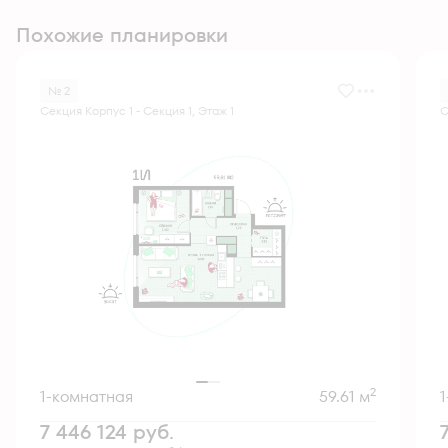
Похожие планировки
№ 2
Секция Корпус 1 - Секция 1, Этаж 1
С
2
1-комнатная
59.61 м
7 446 124
руб.