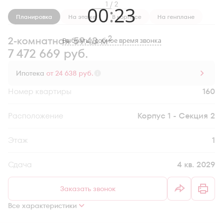
1 / 2
00
:
23
Планировка
На этаже
В корпусе
На генплане
2
2-комнатная 59.43 м
Выбрать удобное время звонка
7 472 669 руб.
Ипотека
от 24 638 руб.
Номер квартиры
160
Секция
Корпус 1 - Секция 2
Этаж
1
Сдача
4 кв. 2029
Заказать звонок
Все характеристики