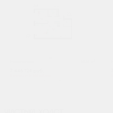
2
1-комнатная
59.61 м
7 446 124
руб.
В ипотеку от 24 550 руб./мес.
В
Высокие потолки
Предчистовая отделка
+2
ЧИСТЫЙ ХОЛСТ