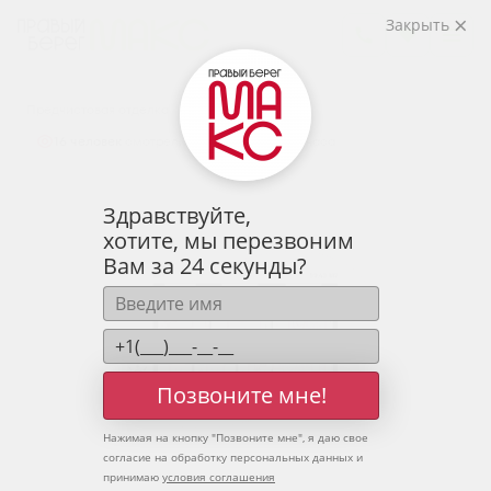
2
2-комнатная
59.43 м
Закрыть
7 700 048 руб.
Ипотека
от 25 387 руб.
Предчистовая отделка
16 человек
смотрели эту квартиру за 24 часа
Здравствуйте,
хотите, мы перезвоним
Вам за 24 секунды?
Позвоните мне!
Нажимая на кнопку "
Позвоните мне
", я даю свое
согласие на обработку персональных данных и
принимаю
условия соглашения