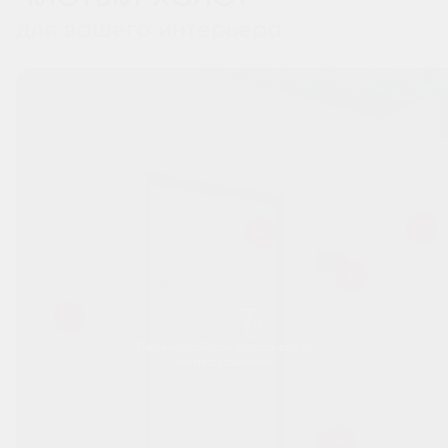
для вашего интерьера
Перемещайтесь вправо-влево
по изображению