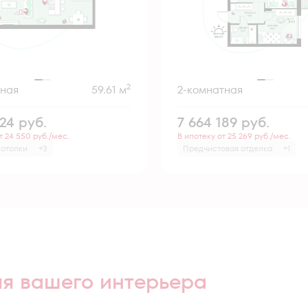
2
тная
59.61 м
2-комнатная
124
руб.
7 664 189
руб.
т 24 550 руб./мес.
В ипотеку от 25 269 руб./мес.
потолки
+3
Предчистовая отделка
+1
ля вашего интерьера