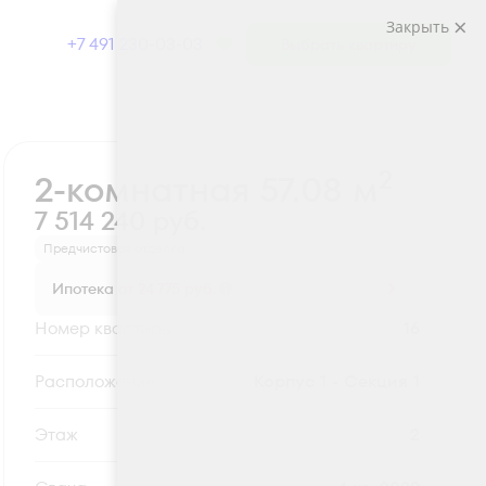
Закрыть
+7 491 230-03-03
Выбрать квартиру
Забронировать
2
2-комнатная 57.08 м
7 514 240 руб.
Предчистовая отделка
Ипотека
от 24 775 руб.
Номер квартиры
16
Секция
Корпус 1 - Секция 1
Этаж
2