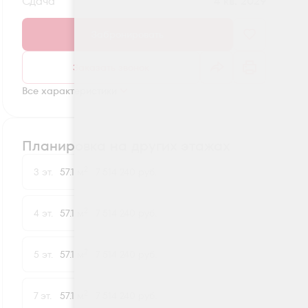
Сдача
4 кв. 2029
Забронировать
Заказать звонок
Все характеристики
Планировка на других этажах
2
3 эт.
57.1 м
7 514 240 руб.
2
4 эт.
57.1 м
7 514 240 руб.
2
5 эт.
57.1 м
7 514 240 руб.
2
7 эт.
57.1 м
7 514 240 руб.