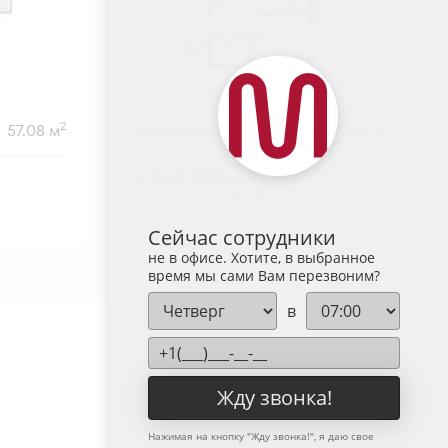
2
2
57.08 м
2-комнатная
57.08 м
7 664 189
руб.
В ипотеку от 25 269 руб./мес.
Предчистовая отделка
+1
Сейчас сотрудники
не в офисе. Хотите, в выбранное
время мы сами Вам перезвоним?
в
Жду звонка!
Нажимая на кнопку "
Жду звонка!
", я даю свое