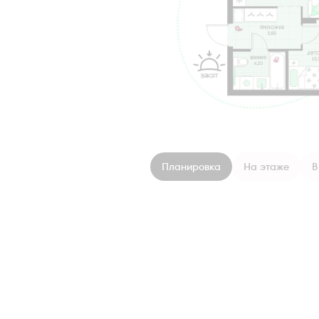
Планировка
На этаже
В