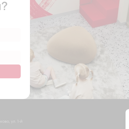
ы?
ово, ул. 1-й