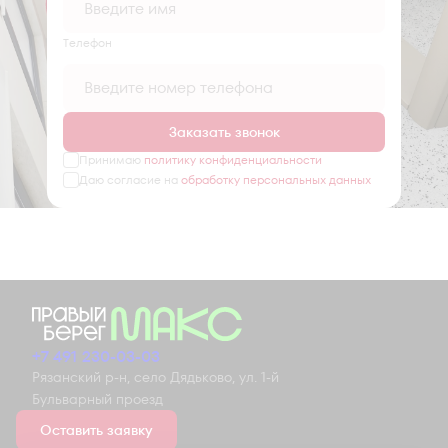
Tелефон
Заказать звонок
Принимаю
политику конфиденциальности
Даю согласие на
обработку персональных данных
+7 491 230-03-03
Рязанский р-н, село Дядьково, ул. 1-й
Бульварный проезд
Оставить заявку