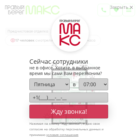
2
2-комнатная
57.08 м
Закрыть
7 227 926 руб.
Ипотека
от 23 831 руб.
Предчистовая отделка
Высокие потолки
17 человек
смотрели эту квартиру за 24 часа
Сейчас сотрудники
не в офисе. Хотите, в выбранное
время мы сами Вам перезвоним?
в
Жду звонка!
Нажимая на кнопку "
Жду звонка!
", я даю свое
согласие на обработку персональных данных и
принимаю
условия соглашения