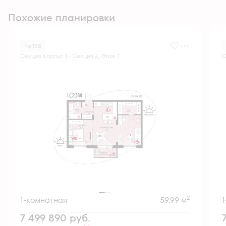
Похожие планировки
№ 158
Секция Корпус 1 - Секция 2, Этаж 1
С
2
1-комнатная
59.99 м
7 499 890
руб.