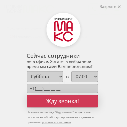
2
2-комнатная
59.58 м
Закрыть
7 728 777 руб.
Ипотека
от 25 482 руб.
Предчистовая отделка
16 человек
смотрели эту квартиру за 24 часа
Сейчас сотрудники
не в офисе. Хотите, в выбранное
время мы сами Вам перезвоним?
в
Жду звонка!
Нажимая на кнопку "
Жду звонка!
", я даю свое
согласие на обработку персональных данных и
принимаю
условия соглашения