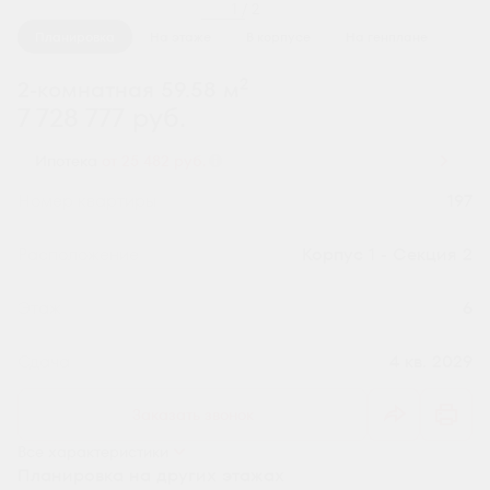
1 / 2
Планировка
На этаже
В корпусе
На генплане
2
2-комнатная 59.58 м
7 728 777 руб.
Ипотека
от 25 482 руб.
Номер квартиры
197
Секция
Корпус 1 - Секция 2
Этаж
6
Сдача
4 кв. 2029
Заказать звонок
Все характеристики
Планировка на других этажах