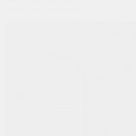
для вашего интерьера
Перемещайтесь вправо-влево
по изображению