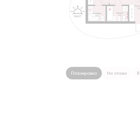
Планировка
На этаже
В