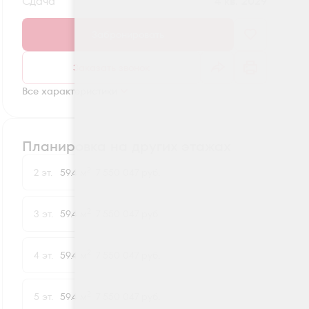
Сдача
4 кв. 2029
Забронировать
Заказать звонок
Все характеристики
Планировка на других этажах
2
2 эт.
59.4 м
7 550 047 руб.
2
3 эт.
59.4 м
7 550 047 руб.
2
4 эт.
59.4 м
7 550 047 руб.
2
5 эт.
59.4 м
7 550 047 руб.