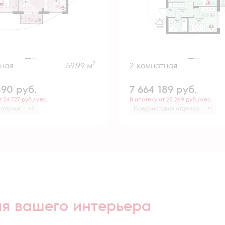
2
тная
59.99 м
2-комнатная
890
руб.
7 664 189
руб.
т 24 727 руб./мес.
В ипотеку от 25 269 руб./мес.
потолки
+3
Предчистовая отделка
+1
ля вашего интерьера