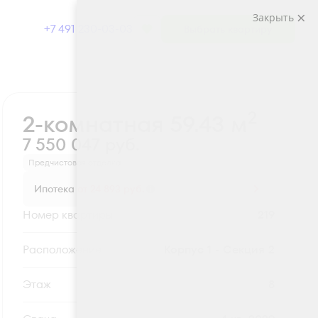
Закрыть
+7 491 230-03-03
Выбрать квартиру
Забронировать
2
2-комнатная 59.43 м
7 550 047 руб.
Предчистовая отделка
Ипотека
от 24 893 руб.
Номер квартиры
219
Секция
Корпус 1 - Секция 2
Этаж
8