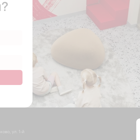
ы?
ово, ул. 1-й