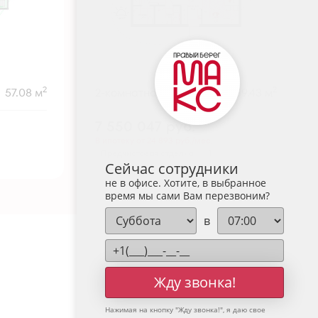
2
2
57.08 м
2-комнатная
59.43 м
7 550 047
руб.
В ипотеку от 24 893 руб./мес.
Предчистовая отделка
+1
Сейчас сотрудники
не в офисе. Хотите, в выбранное
время мы сами Вам перезвоним?
в
Жду звонка!
Нажимая на кнопку "
Жду звонка!
", я даю свое