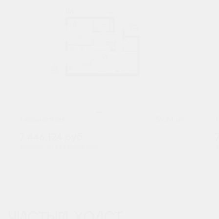
2
1-комнатная
59.61 м
7 446 124
руб.
В ипотеку от 24 550 руб./мес.
В
Высокие потолки
Предчистовая отделка
+2
ЧИСТЫЙ ХОЛСТ