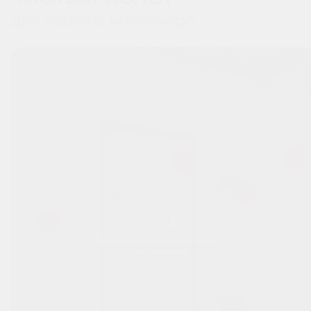
для вашего интерьера
Перемещайтесь вправо-влево
по изображению