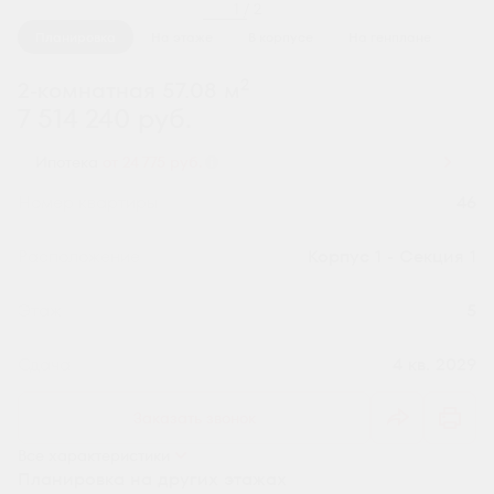
1 / 2
Планировка
На этаже
В корпусе
На генплане
2
2-комнатная 57.08 м
7 514 240 руб.
Ипотека
от 24 775 руб.
Номер квартиры
46
Секция
Корпус 1 - Секция 1
Этаж
5
Сдача
4 кв. 2029
Заказать звонок
Все характеристики
Планировка на других этажах