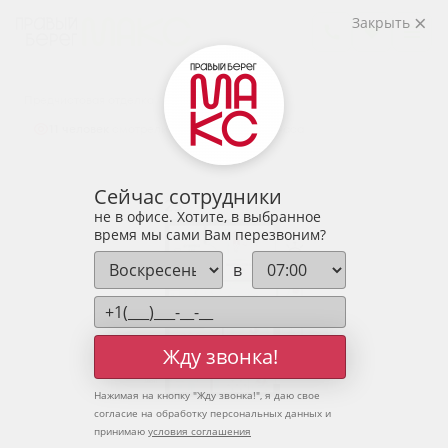
2
2-комнатная
57.08 м
Закрыть
7 514 240 руб.
Ипотека
от 24 775 руб.
Предчистовая отделка
11 человек
смотрели эту квартиру за 24 часа
Сейчас сотрудники
не в офисе. Хотите, в выбранное
время мы сами Вам перезвоним?
в
Жду звонка!
Нажимая на кнопку "
Жду звонка!
", я даю свое
согласие на обработку персональных данных и
принимаю
условия соглашения