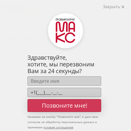
2
2-комнатная
67.05 м
Закрыть
8 649 986 руб.
Ипотека
от 28 519 руб.
Предчистовая отделка
10 человек
смотрели эту квартиру за 24 часа
Здравствуйте,
хотите, мы перезвоним
Вам за 24 секунды?
Позвоните мне!
Нажимая на кнопку "
Позвоните мне
", я даю свое
согласие на обработку персональных данных и
принимаю
условия соглашения