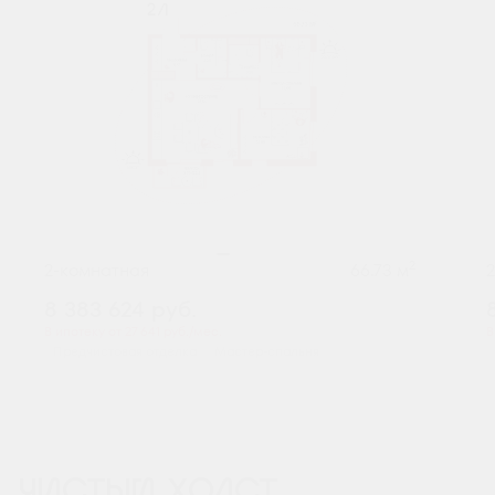
2
2-комнатная
66.73 м
8 383 624
руб.
В ипотеку от 27 641 руб./мес.
В
Предчистовая отделка
Мастер-спальня
ЧИСТЫЙ ХОЛСТ