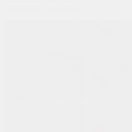
для вашего интерьера
Перемещайтесь вправо-влево
по изображению