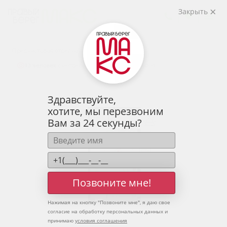
2
2-комнатная
67.05 м
Закрыть
8 649 986 руб.
Ипотека
от 28 519 руб.
Предчистовая отделка
13 человек
смотрели эту квартиру за 24 часа
Здравствуйте,
хотите, мы перезвоним
Вам за 24 секунды?
Позвоните мне!
Нажимая на кнопку "
Позвоните мне
", я даю свое
согласие на обработку персональных данных и
принимаю
условия соглашения