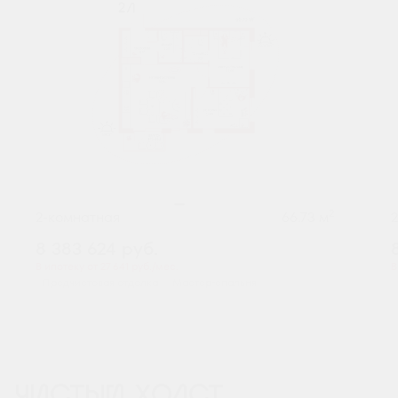
2
2-комнатная
66.73 м
8 383 624
руб.
В ипотеку от 27 641 руб./мес.
В
Предчистовая отделка
Мастер-спальня
ЧИСТЫЙ ХОЛСТ