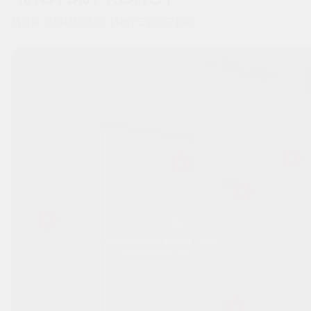
для вашего интерьера
Перемещайтесь вправо-влево
по изображению