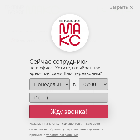
2
2-комнатная
69.4 м
Закрыть
9 000 070 руб.
Ипотека
от 29 673 руб.
Предчистовая отделка
16 человек
смотрели эту квартиру за 24 часа
Сейчас сотрудники
не в офисе. Хотите, в выбранное
время мы сами Вам перезвоним?
в
Жду звонка!
Нажимая на кнопку "
Жду звонка!
", я даю свое
согласие на обработку персональных данных и
принимаю
условия соглашения