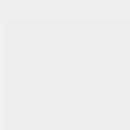
для вашего интерьера
Перемещайтесь вправо-влево
по изображению