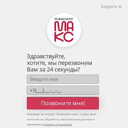
2
2-комнатная
66.96 м
Закрыть
8 499 969 руб.
Ипотека
от 28 025 руб.
Предчистовая отделка
7 человек
смотрели эту квартиру за 24 часа
Здравствуйте,
хотите, мы перезвоним
Вам за 24 секунды?
Позвоните мне!
Нажимая на кнопку "
Позвоните мне
", я даю свое
согласие на обработку персональных данных и
принимаю
условия соглашения