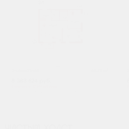
2
2-комнатная
66.73 м
8 383 624
руб.
В ипотеку от 27 641 руб./мес.
В
Предчистовая отделка
Мастер-спальня
ЧИСТЫЙ ХОЛСТ