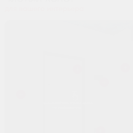
для вашего интерьера
Перемещайтесь вправо-влево
по изображению